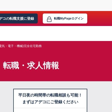
デコの転職支援に
登録
転職MyPage
ログイン
電気・電子・機械)完全在宅勤務
】転職・求人情報
平日夜の時間帯の転職相談も可能！
まずはアデコにご登録ください