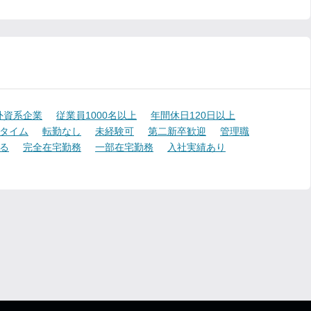
外資系企業
従業員1000名以上
年間休日120日以上
タイム
転勤なし
未経験可
第二新卒歓迎
管理職
る
完全在宅勤務
一部在宅勤務
入社実績あり