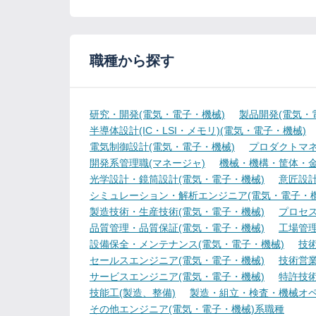
職種から探す
研究・開発(電気・電子・機械)
製品開発(電気・
半導体設計(IC・LSI・メモリ)(電気・電子・機械)
電気制御設計(電気・電子・機械)
プロダクトマネ
開発系管理職(マネージャ)
機械・機構・筐体・金
光学設計・鏡筒設計(電気・電子・機械)
意匠設計
シミュレーション・解析エンジニア(電気・電子・機
製造技術・生産技術(電気・電子・機械)
プロセス
品質管理・品質保証(電気・電子・機械)
工場管理
設備保全・メンテナンス(電気・電子・機械)
技
セールスエンジニア(電気・電子・機械)
技術営
サービスエンジニア(電気・電子・機械)
特許技術
技能工(製造、整備)
製造・組立・検査・機械オペ
その他エンジニア(電気・電子・機械)系職種