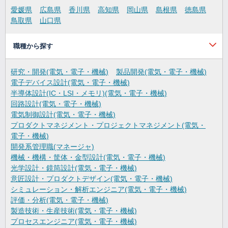
愛媛県
広島県
香川県
高知県
岡山県
島根県
徳島県
鳥取県
山口県
職種から探す
研究・開発(電気・電子・機械)
製品開発(電気・電子・機械)
電子デバイス設計(電気・電子・機械)
半導体設計(IC・LSI・メモリ)(電気・電子・機械)
回路設計(電気・電子・機械)
電気制御設計(電気・電子・機械)
プロダクトマネジメント・プロジェクトマネジメント(電気・
電子・機械)
開発系管理職(マネージャ)
機械・機構・筐体・金型設計(電気・電子・機械)
光学設計・鏡筒設計(電気・電子・機械)
意匠設計・プロダクトデザイン(電気・電子・機械)
シミュレーション・解析エンジニア(電気・電子・機械)
評価・分析(電気・電子・機械)
製造技術・生産技術(電気・電子・機械)
プロセスエンジニア(電気・電子・機械)