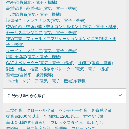
生産管理(電気・電子・機械)
品質管理・品質保証(電気・電子・機械)
工場管理職(電気・電子・機械)
設備保全・メンテナンス(電気・電子・機械)
技術企画・技術戦略・技術コンサルタント(電気・電子・機械)
セールスエンジニア(電気・電子・機械)
技術営業・フィールドアプリケーションエンジニア(電気・電
子・機械)
サービスエンジニア(電気・電子・機械)
特許技術者(電気・電子・機械)
CADオペレーター(電気・電子・機械)
技能工(製造、整備)
製造・組立・検査・機械オペレーター(電気・電子・機械)
整備士(自動車・飛行機等)
その他エンジニア(電気・電子・機械)系職種
こだわり条件から探す
上場企業
グローバル企業
ベンチャー企業
外資系企業
従業員1000名以上
年間休日120日以上
女性が活躍
産休育休取得実績あり
フレックスタイム
転勤なし
未経験可
第二新卒歓迎
管理職
フリーランス