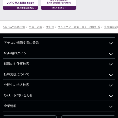
Adeccoの転職支援
中国・四国
香川県
エンジニア（電気・電子・機械）系
半導体設計(
アデコの転職支援に登録
MyPagログイン
転職のお仕事検索
転職支援について
公開中の求人検索
Q&A・お問い合わせ
企業情報