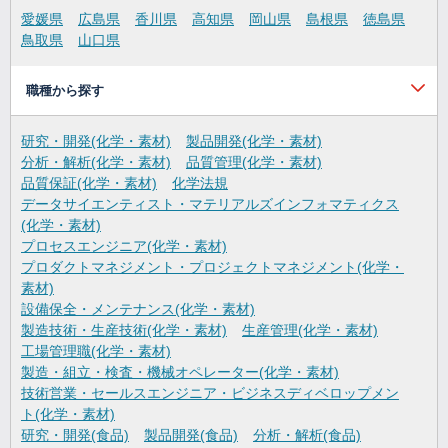
愛媛県
広島県
香川県
高知県
岡山県
島根県
徳島県
鳥取県
山口県
職種から探す
研究・開発(化学・素材)
製品開発(化学・素材)
分析・解析(化学・素材)
品質管理(化学・素材)
品質保証(化学・素材)
化学法規
データサイエンティスト・マテリアルズインフォマティクス
(化学・素材)
プロセスエンジニア(化学・素材)
プロダクトマネジメント・プロジェクトマネジメント(化学・
素材)
設備保全・メンテナンス(化学・素材)
製造技術・生産技術(化学・素材)
生産管理(化学・素材)
工場管理職(化学・素材)
製造・組立・検査・機械オペレーター(化学・素材)
技術営業・セールスエンジニア・ビジネスディベロップメン
ト(化学・素材)
研究・開発(食品)
製品開発(食品)
分析・解析(食品)