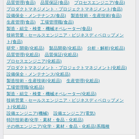
品質管理(食品)
品質保証(食品)
プロセスエンジニア(食品)
プロダクトマネジメント・プロジェクトマネジメント(食品)
設備保全・メンテナンス(食品)
製造技術・生産技術(食品)
生産管理(食品)
工場管理職(食品)
製造・組立・検査・機械オペレーター(食品)
技術営業・セールスエンジニア・ビジネスディベロップメン
ト(食品)
研究・開発(化粧品)
製品開発(化粧品)
分析・解析(化粧品)
品質管理(化粧品)
品質保証(化粧品)
プロセスエンジニア(化粧品)
プロダクトマネジメント・プロジェクトマネジメント(化粧品)
設備保全・メンテナンス(化粧品)
製造技術・生産技術(化粧品)
生産管理(化粧品)
工場管理職(化粧品)
製造・組立・検査・機械オペレーター(化粧品)
技術営業・セールスエンジニア・ビジネスディベロップメン
ト(化粧品)
設備エンジニア(機械)
設備エンジニア(電気)
特許技術者(化学・素材・食品・化粧品)
その他エンジニア(化学・素材・食品・化粧品)系職種