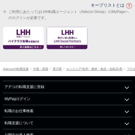
キープリストとは
※
ご利用にあたってはLHH転職エージェント（Adecco Group）のMyPageへ
のログインが必要です。
Adeccoの転職支援
中国・四国
香川県
エンジニア(化学・素材・食品・化粧品)系
プロ
アデコの転職支援に登録
MyPagログイン
転職のお仕事検索
転職支援について
公開中の求人検索