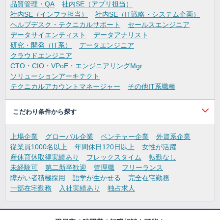
品質管理・QA
社内SE（アプリ担当）
社内SE（インフラ担当）
社内SE（IT戦略・システム企画）
ヘルプデスク・テクニカルサポート
セールスエンジニア
データサイエンティスト
データアナリスト
研究・開発（IT系）
データエンジニア
クラウドエンジニア
CTO・CIO・VPoE・エンジニアリングMgr
ソリューションアーキテクト
テクニカルアカウントマネージャー
その他IT系職種
こだわり条件から探す
上場企業
グローバル企業
ベンチャー企業
外資系企業
従業員1000名以上
年間休日120日以上
女性が活躍
産休育休取得実績あり
フレックスタイム
転勤なし
未経験可
第二新卒歓迎
管理職
フリーランス
障がい者積極採用
語学が生かせる
完全在宅勤務
一部在宅勤務
入社実績あり
独占求人