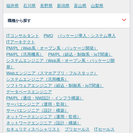
福井県
石川県
長野県
新潟県
富山県
山梨県
職種から探す
ITコンサルタント
PMO
パッケージ導入・システム導入
ITアーキテクト
PM/PL（Web系・オープン系・パッケージ開発）
PM/PL（汎用機系）
PM/PL（組込・制御系・IoT関連）
システムエンジニア（Web系・オープン系・パッケージ開
発）
Webエンジニア（スマホアプリ・フルスタック）
システムエンジニア（汎用機系）
ソフトウェアエンジニア（組込・制御系・IoT関連）
データベースエンジニア
PM/PL（通信・NW設計・インフラ構築）
サーバエンジニア（運用・監視）
サーバエンジニア（設計・構築）
ネットワークエンジニア（運用・監視）
ネットワークエンジニア（設計・構築）
セキュリティスペシャリスト
プリセールス
ITセールス