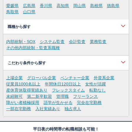
愛媛県
広島県
香川県
高知県
岡山県
島根県
徳島県
鳥取県
山口県
職種から探す
内部統制・SOX
システム監査
会計監査
業務監査
その他内部統制・監査系職種
こだわり条件から探す
上場企業
グローバル企業
ベンチャー企業
外資系企業
従業員1000名以上
年間休日120日以上
女性が活躍
産休育休取得実績あり
フレックスタイム
転勤なし
未経験可
第二新卒歓迎
管理職
フリーランス
障がい者積極採用
語学が生かせる
完全在宅勤務
一部在宅勤務
入社実績あり
独占求人
平日夜の時間帯の転職相談も可能！