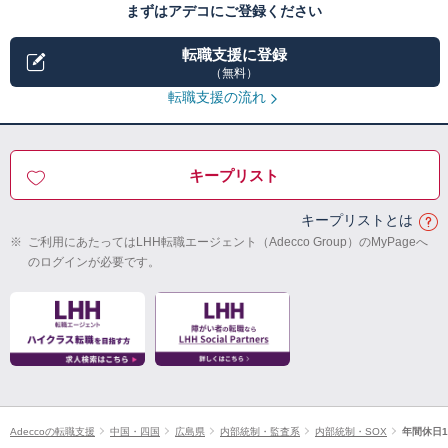
まずはアデコにご登録ください
転職支援に登録
（無料）
転職支援の流れ
キープリスト
キープリストとは
※
ご利用にあたってはLHH転職エージェント（Adecco Group）のMyPageへ
のログインが必要です。
Adeccoの転職支援
中国・四国
広島県
内部統制・監査系
内部統制・SOX
年間休日1