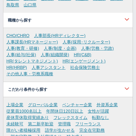
鳥取県
山口県
職種から探す
CHO/CHRO
人事部長(HRディレクター)
人事課長(HRマネージャー)
人事(採用･リクルーター)
人事(教育・研修)
人事(制度・企画)
人事(労務・労政)
人事(給与/社保)
人事(組織開発)
HR(C&B)
HR(タレントマネジメント)
HR(エンゲージメント)
HR(HRBP)
人事アシスタント
社会保険労務士
その他人事・労務系職種
こだわり条件から探す
上場企業
グローバル企業
ベンチャー企業
外資系企業
従業員1000名以上
年間休日120日以上
女性が活躍
産休育休取得実績あり
フレックスタイム
転勤なし
未経験可
第二新卒歓迎
管理職
フリーランス
障がい者積極採用
語学が生かせる
完全在宅勤務