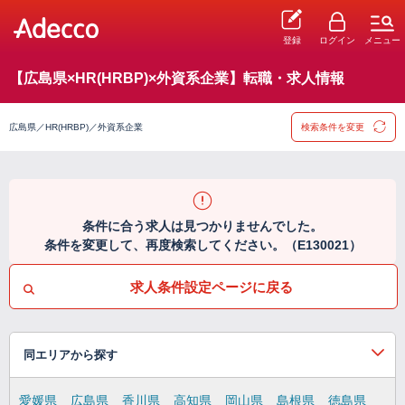
登録
ログイン
メニュー
【広島県×HR(HRBP)×外資系企業】転職・求人情報
広島県／HR(HRBP)／外資系企業
検索条件を変更
条件に合う求人は見つかりませんでした。
条件を変更して、再度検索してください。（E130021）
求人条件設定ページに戻る
同エリアから探す
愛媛県
広島県
香川県
高知県
岡山県
島根県
徳島県