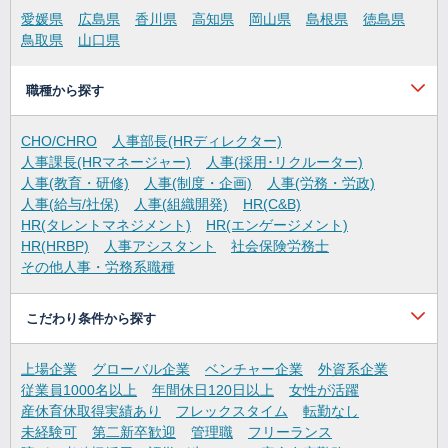
愛媛県
広島県
香川県
高知県
岡山県
島根県
徳島県
鳥取県
山口県
職種から探す
CHO/CHRO
人事部長(HRディレクター)
人事課長(HRマネージャー)
人事(採用･リクルーター)
人事(教育・研修)
人事(制度・企画)
人事(労務・労政)
人事(給与/社保)
人事(組織開発)
HR(C&B)
HR(タレントマネジメント)
HR(エンゲージメント)
HR(HRBP)
人事アシスタント
社会保険労務士
その他人事・労務系職種
こだわり条件から探す
上場企業
グローバル企業
ベンチャー企業
外資系企業
従業員1000名以上
年間休日120日以上
女性が活躍
産休育休取得実績あり
フレックスタイム
転勤なし
未経験可
第二新卒歓迎
管理職
フリーランス