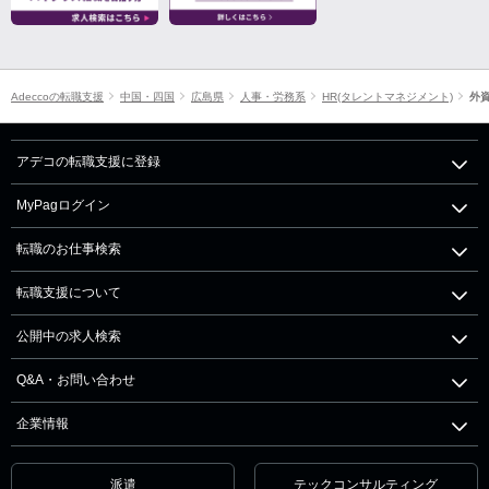
Adeccoの転職支援
中国・四国
広島県
人事・労務系
HR(タレントマネジメント)
外
アデコの転職支援に登録
MyPagログイン
転職のお仕事検索
転職支援について
公開中の求人検索
Q&A・お問い合わせ
企業情報
派遣
テックコンサルティング