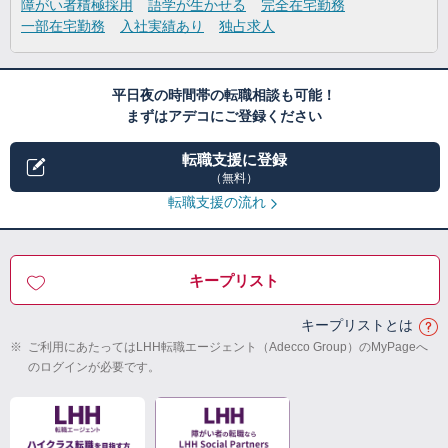
障がい者積極採用
語学が生かせる
完全在宅勤務
一部在宅勤務
入社実績あり
独占求人
平日夜の時間帯の転職相談も可能！
まずはアデコにご登録ください
転職支援に登録
（無料）
転職支援の流れ
キープリスト
キープリストとは
※
ご利用にあたってはLHH転職エージェント（Adecco Group）のMyPageへ
のログインが必要です。