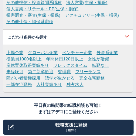
その他投信・投資顧問系職種
法人営業(生保・損保)
個人営業・リテール・FP(生保・損保)
損害調査・審査(生保・損保)
アクチュアリー(生保・損保)
その他生保・損保系職種
こだわり条件から探す
上場企業
グローバル企業
ベンチャー企業
外資系企業
従業員1000名以上
年間休日120日以上
女性が活躍
産休育休取得実績あり
フレックスタイム
転勤なし
未経験可
第二新卒歓迎
管理職
フリーランス
障がい者積極採用
語学が生かせる
完全在宅勤務
一部在宅勤務
入社実績あり
独占求人
平日夜の時間帯の転職相談も可能！
まずはアデコにご登録ください
転職支援に登録
（無料）