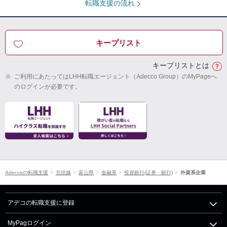
転職支援の流れ
キープリスト
キープリストとは
※
ご利用にあたってはLHH転職エージェント（Adecco Group）のMyPageへ
のログインが必要です。
Adeccoの転職支援
北信越
富山県
金融系
投資銀行(証券・銀行)
外資系企業
アデコの転職支援に登録
MyPagログイン