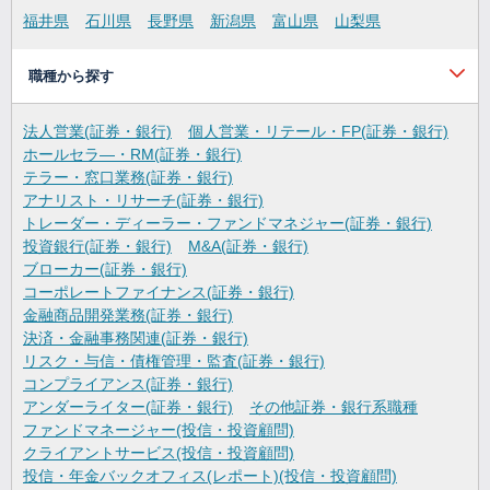
福井県
石川県
長野県
新潟県
富山県
山梨県
職種から探す
法人営業(証券・銀行)
個人営業・リテール・FP(証券・銀行)
ホールセラ―・RM(証券・銀行)
テラー・窓口業務(証券・銀行)
アナリスト・リサーチ(証券・銀行)
トレーダー・ディーラー・ファンドマネジャー(証券・銀行)
投資銀行(証券・銀行)
M&A(証券・銀行)
ブローカー(証券・銀行)
コーポレートファイナンス(証券・銀行)
金融商品開発業務(証券・銀行)
決済・金融事務関連(証券・銀行)
リスク・与信・債権管理・監査(証券・銀行)
コンプライアンス(証券・銀行)
アンダーライター(証券・銀行)
その他証券・銀行系職種
ファンドマネージャー(投信・投資顧問)
クライアントサービス(投信・投資顧問)
投信・年金バックオフィス(レポート)(投信・投資顧問)