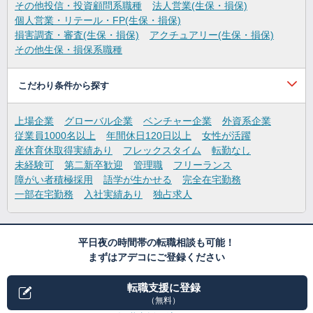
その他投信・投資顧問系職種
法人営業(生保・損保)
個人営業・リテール・FP(生保・損保)
損害調査・審査(生保・損保)
アクチュアリー(生保・損保)
その他生保・損保系職種
こだわり条件から探す
上場企業
グローバル企業
ベンチャー企業
外資系企業
従業員1000名以上
年間休日120日以上
女性が活躍
産休育休取得実績あり
フレックスタイム
転勤なし
未経験可
第二新卒歓迎
管理職
フリーランス
障がい者積極採用
語学が生かせる
完全在宅勤務
一部在宅勤務
入社実績あり
独占求人
平日夜の時間帯の転職相談も可能！
まずはアデコにご登録ください
転職支援に登録
（無料）