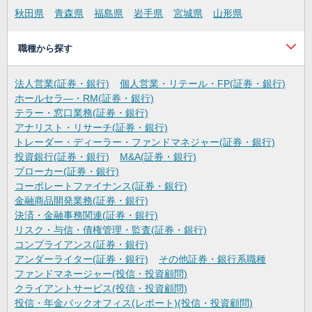
秋田県
青森県
福島県
岩手県
宮城県
山形県
職種から探す
法人営業(証券・銀行)
個人営業・リテール・FP(証券・銀行)
ホールセラ―・RM(証券・銀行)
テラー・窓口業務(証券・銀行)
アナリスト・リサーチ(証券・銀行)
トレーダー・ディーラー・ファンドマネジャー(証券・銀行)
投資銀行(証券・銀行)
M&A(証券・銀行)
ブローカー(証券・銀行)
コーポレートファイナンス(証券・銀行)
金融商品開発業務(証券・銀行)
決済・金融事務関連(証券・銀行)
リスク・与信・債権管理・監査(証券・銀行)
コンプライアンス(証券・銀行)
アンダーライター(証券・銀行)
その他証券・銀行系職種
ファンドマネージャー(投信・投資顧問)
クライアントサービス(投信・投資顧問)
投信・年金バックオフィス(レポート)(投信・投資顧問)