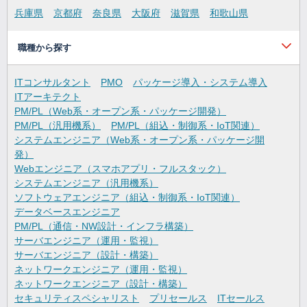
兵庫県
京都府
奈良県
大阪府
滋賀県
和歌山県
職種から探す
ITコンサルタント
PMO
パッケージ導入・システム導入
ITアーキテクト
PM/PL（Web系・オープン系・パッケージ開発）
PM/PL（汎用機系）
PM/PL（組込・制御系・IoT関連）
システムエンジニア（Web系・オープン系・パッケージ開
発）
Webエンジニア（スマホアプリ・フルスタック）
システムエンジニア（汎用機系）
ソフトウェアエンジニア（組込・制御系・IoT関連）
データベースエンジニア
PM/PL（通信・NW設計・インフラ構築）
サーバエンジニア（運用・監視）
サーバエンジニア（設計・構築）
ネットワークエンジニア（運用・監視）
ネットワークエンジニア（設計・構築）
セキュリティスペシャリスト
プリセールス
ITセールス