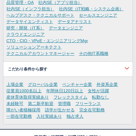
品質管理・QA
社内SE（アプリ担当）
社内SE（インフラ担当）
社内SE（IT戦略・システム企画）
ヘルプデスク・テクニカルサポート
セールスエンジニア
データサイエンティスト
データアナリスト
研究・開発（IT系）
データエンジニア
クラウドエンジニア
CTO・CIO・VPoE・エンジニアリングMgr
ソリューションアーキテクト
テクニカルアカウントマネージャー
その他IT系職種
こだわり条件から探す
上場企業
グローバル企業
ベンチャー企業
外資系企業
従業員1000名以上
年間休日120日以上
女性が活躍
産休育休取得実績あり
フレックスタイム
転勤なし
未経験可
第二新卒歓迎
管理職
フリーランス
障がい者積極採用
語学が生かせる
完全在宅勤務
一部在宅勤務
入社実績あり
独占求人