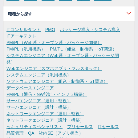
職種から探す
ITコンサルタント
PMO
パッケージ導入・システム導入
ITアーキテクト
PM/PL（Web系・オープン系・パッケージ開発）
PM/PL（汎用機系）
PM/PL（組込・制御系・IoT関連）
システムエンジニア（Web系・オープン系・パッケージ開
発）
Webエンジニア（スマホアプリ・フルスタック）
システムエンジニア（汎用機系）
ソフトウェアエンジニア（組込・制御系・IoT関連）
データベースエンジニア
PM/PL（通信・NW設計・インフラ構築）
サーバエンジニア（運用・監視）
サーバエンジニア（設計・構築）
ネットワークエンジニア（運用・監視）
ネットワークエンジニア（設計・構築）
セキュリティスペシャリスト
プリセールス
ITセールス
品質管理・QA
社内SE（アプリ担当）