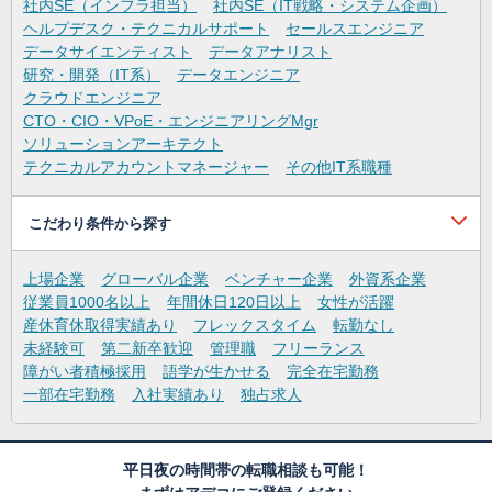
社内SE（インフラ担当）
社内SE（IT戦略・システム企画）
ヘルプデスク・テクニカルサポート
セールスエンジニア
データサイエンティスト
データアナリスト
研究・開発（IT系）
データエンジニア
クラウドエンジニア
CTO・CIO・VPoE・エンジニアリングMgr
ソリューションアーキテクト
テクニカルアカウントマネージャー
その他IT系職種
こだわり条件から探す
上場企業
グローバル企業
ベンチャー企業
外資系企業
従業員1000名以上
年間休日120日以上
女性が活躍
産休育休取得実績あり
フレックスタイム
転勤なし
未経験可
第二新卒歓迎
管理職
フリーランス
障がい者積極採用
語学が生かせる
完全在宅勤務
一部在宅勤務
入社実績あり
独占求人
平日夜の時間帯の転職相談も可能！