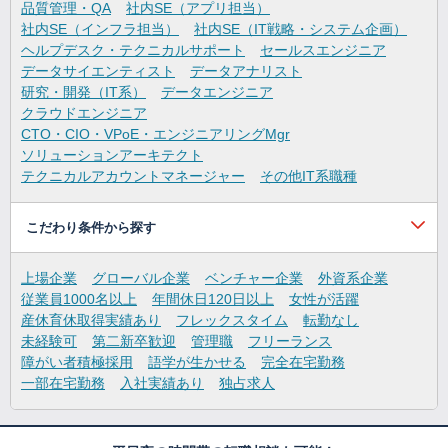
品質管理・QA
社内SE（アプリ担当）
社内SE（インフラ担当）
社内SE（IT戦略・システム企画）
ヘルプデスク・テクニカルサポート
セールスエンジニア
データサイエンティスト
データアナリスト
研究・開発（IT系）
データエンジニア
クラウドエンジニア
CTO・CIO・VPoE・エンジニアリングMgr
ソリューションアーキテクト
テクニカルアカウントマネージャー
その他IT系職種
こだわり条件から探す
上場企業
グローバル企業
ベンチャー企業
外資系企業
従業員1000名以上
年間休日120日以上
女性が活躍
産休育休取得実績あり
フレックスタイム
転勤なし
未経験可
第二新卒歓迎
管理職
フリーランス
障がい者積極採用
語学が生かせる
完全在宅勤務
一部在宅勤務
入社実績あり
独占求人