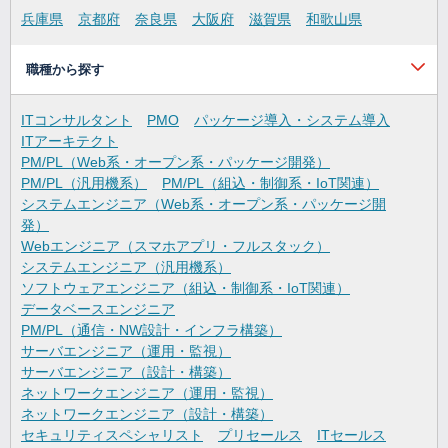
兵庫県
京都府
奈良県
大阪府
滋賀県
和歌山県
職種から探す
ITコンサルタント
PMO
パッケージ導入・システム導入
ITアーキテクト
PM/PL（Web系・オープン系・パッケージ開発）
PM/PL（汎用機系）
PM/PL（組込・制御系・IoT関連）
システムエンジニア（Web系・オープン系・パッケージ開
発）
Webエンジニア（スマホアプリ・フルスタック）
システムエンジニア（汎用機系）
ソフトウェアエンジニア（組込・制御系・IoT関連）
データベースエンジニア
PM/PL（通信・NW設計・インフラ構築）
サーバエンジニア（運用・監視）
サーバエンジニア（設計・構築）
ネットワークエンジニア（運用・監視）
ネットワークエンジニア（設計・構築）
セキュリティスペシャリスト
プリセールス
ITセールス