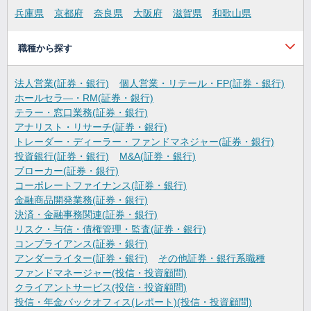
兵庫県
京都府
奈良県
大阪府
滋賀県
和歌山県
職種から探す
法人営業(証券・銀行)
個人営業・リテール・FP(証券・銀行)
ホールセラ―・RM(証券・銀行)
テラー・窓口業務(証券・銀行)
アナリスト・リサーチ(証券・銀行)
トレーダー・ディーラー・ファンドマネジャー(証券・銀行)
投資銀行(証券・銀行)
M&A(証券・銀行)
ブローカー(証券・銀行)
コーポレートファイナンス(証券・銀行)
金融商品開発業務(証券・銀行)
決済・金融事務関連(証券・銀行)
リスク・与信・債権管理・監査(証券・銀行)
コンプライアンス(証券・銀行)
アンダーライター(証券・銀行)
その他証券・銀行系職種
ファンドマネージャー(投信・投資顧問)
クライアントサービス(投信・投資顧問)
投信・年金バックオフィス(レポート)(投信・投資顧問)