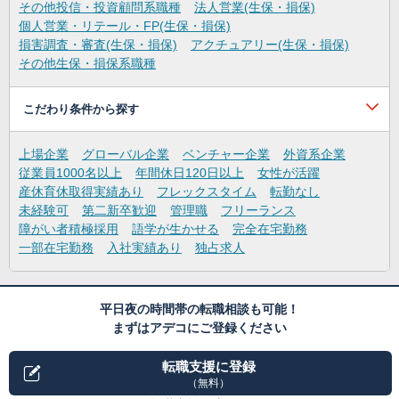
その他投信・投資顧問系職種
法人営業(生保・損保)
個人営業・リテール・FP(生保・損保)
損害調査・審査(生保・損保)
アクチュアリー(生保・損保)
その他生保・損保系職種
こだわり条件から探す
上場企業
グローバル企業
ベンチャー企業
外資系企業
従業員1000名以上
年間休日120日以上
女性が活躍
産休育休取得実績あり
フレックスタイム
転勤なし
未経験可
第二新卒歓迎
管理職
フリーランス
障がい者積極採用
語学が生かせる
完全在宅勤務
一部在宅勤務
入社実績あり
独占求人
平日夜の時間帯の転職相談も可能！
まずはアデコにご登録ください
転職支援に登録
（無料）