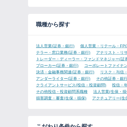
職種から探す
法人営業(証券・銀行)
個人営業・リテール・FP(
テラー・窓口業務(証券・銀行)
アナリスト・リサ
トレーダー・ディーラー・ファンドマネジャー(証券
ブローカー(証券・銀行)
コーポレートファイナン
決済・金融事務関連(証券・銀行)
リスク・与信・
アンダーライター(証券・銀行)
その他証券・銀
クライアントサービス(投信・投資顧問)
投信・年
その他投信・投資顧問系職種
法人営業(生保・損
損害調査・審査(生保・損保)
アクチュアリー(生
こだわり条件から探す