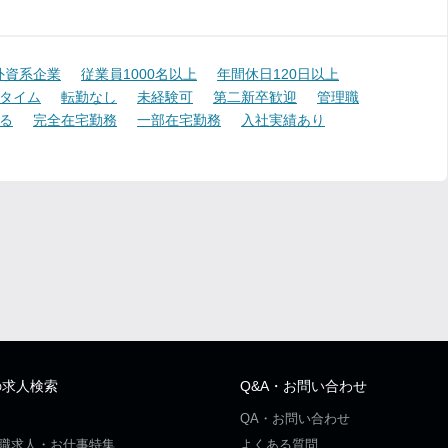
外資系企業
従業員1000名以上
年間休日120日以上
タイム
転勤なし
未経験可
第二新卒歓迎
管理職
る
完全在宅勤務
一部在宅勤務
入社実績あり
の求人検索
Q&A・お問い合わせ
QA・お問い合わせ
職求人・お仕事特集
よくある質問