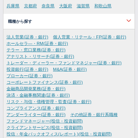
兵庫県
京都府
奈良県
大阪府
滋賀県
和歌山県
職種から探す
法人営業(証券・銀行)
個人営業・リテール・FP(証券・銀行)
ホールセラ―・RM(証券・銀行)
テラー・窓口業務(証券・銀行)
アナリスト・リサーチ(証券・銀行)
トレーダー・ディーラー・ファンドマネジャー(証券・銀行)
投資銀行(証券・銀行)
M&A(証券・銀行)
ブローカー(証券・銀行)
コーポレートファイナンス(証券・銀行)
金融商品開発業務(証券・銀行)
決済・金融事務関連(証券・銀行)
リスク・与信・債権管理・監査(証券・銀行)
コンプライアンス(証券・銀行)
アンダーライター(証券・銀行)
その他証券・銀行系職種
ファンドマネージャー(投信・投資顧問)
クライアントサービス(投信・投資顧問)
投信・年金バックオフィス(レポート)(投信・投資顧問)