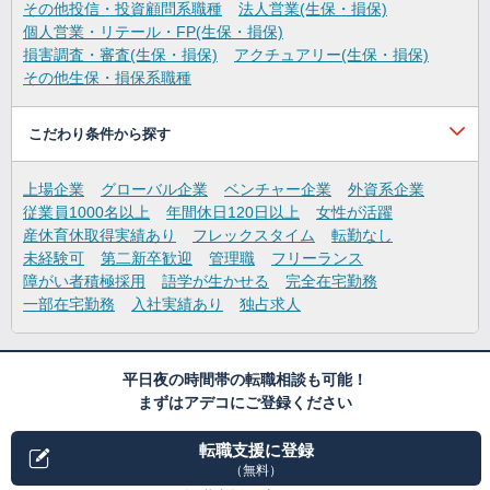
その他投信・投資顧問系職種
法人営業(生保・損保)
個人営業・リテール・FP(生保・損保)
損害調査・審査(生保・損保)
アクチュアリー(生保・損保)
その他生保・損保系職種
こだわり条件から探す
上場企業
グローバル企業
ベンチャー企業
外資系企業
従業員1000名以上
年間休日120日以上
女性が活躍
産休育休取得実績あり
フレックスタイム
転勤なし
未経験可
第二新卒歓迎
管理職
フリーランス
障がい者積極採用
語学が生かせる
完全在宅勤務
一部在宅勤務
入社実績あり
独占求人
平日夜の時間帯の転職相談も可能！
まずはアデコにご登録ください
転職支援に登録
（無料）