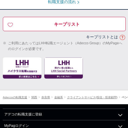
転職支援の流れ
キープリスト
キープリストとは
※
ご利用にあたってはLHH転職エージェント（Adecco Group）のMyPageへ
のログインが必要です。
Adeccoの転職支援
関西
奈良県
金融系
クライアントサービス(投信・投資顧問)
ベン
アデコの転職支援に登録
MyPagログイン