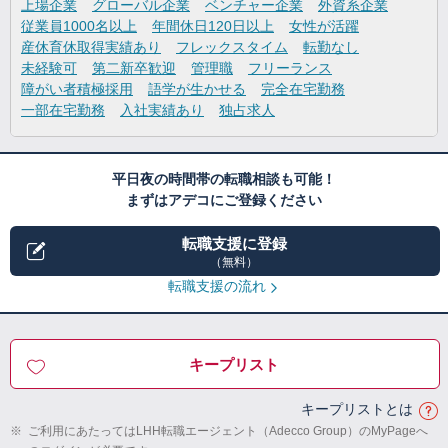
上場企業
グローバル企業
ベンチャー企業
外資系企業
従業員1000名以上
年間休日120日以上
女性が活躍
産休育休取得実績あり
フレックスタイム
転勤なし
未経験可
第二新卒歓迎
管理職
フリーランス
障がい者積極採用
語学が生かせる
完全在宅勤務
一部在宅勤務
入社実績あり
独占求人
平日夜の時間帯の転職相談も可能！
まずはアデコにご登録ください
転職支援に登録
（無料）
転職支援の流れ
キープリスト
キープリストとは
※
ご利用にあたってはLHH転職エージェント（Adecco Group）のMyPageへ