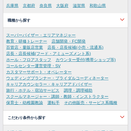
兵庫県
京都府
奈良県
大阪府
滋賀県
和歌山県
職種から探す
スーパーバイザー・エリアマネジャー
教育・研修トレーナー
店舗開発・FC開発
百貨店・量販店営業
店長・店長候補(小売・流通系)
店長・店長候補(フード・アミューズメント系)
ホール・フロアスタッフ
カウンター受付(携帯ショップ等)
コールセンター運営管理・SV
カスタマーサポート・オペレーター
ウェディングプランナー・ブライダルコーディネーター
キャリアカウンセラー・キャリアアドバイザー
旅行・ホテル・宿泊サービス
調理・調理補助
スクールマネージャー・講師・教師・インストラクター
保育士・幼稚園教諭
運転手
その他販売・サービス系職種
こだわり条件から探す