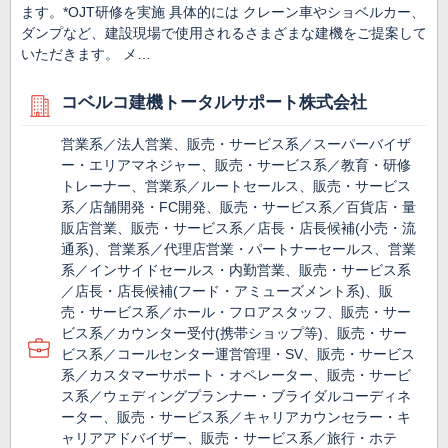
ます。*OJT研修を実施 具体的には クレーン車やショベルカー、
ダンプなど、建設現場で使用されるさまざまな建機をご提案して
いただきます。 メ…
コベルコ建機トータルサポート株式会社
営業系／法人営業、販売・サービス系／スーパーバイザ
ー・エリアマネジャー、販売・サービス系／教育・研修
トレーナー、営業系／ルートセールス、販売・サービス
系／店舗開発・FC開発、販売・サービス系／百貨店・量
販店営業、販売・サービス系／店長・店長候補(小売・流
通系)、営業系／代理店営業・パートナーセールス、営業
系／インサイドセールス・内勤営業、販売・サービス系
／店長・店長候補(フード・アミューズメント系)、販
売・サービス系／ホール・フロアスタッフ、販売・サー
ビス系／カウンター受付(携帯ショップ等)、販売・サー
ビス系／コールセンター運営管理・SV、販売・サービス
系／カスタマーサポート・オペレーター、販売・サービ
ス系／ウェディングプランナー・ブライダルコーディネ
ーター、販売・サービス系／キャリアカウンセラー・キ
ャリアアドバイザー、販売・サービス系／旅行・ホテ