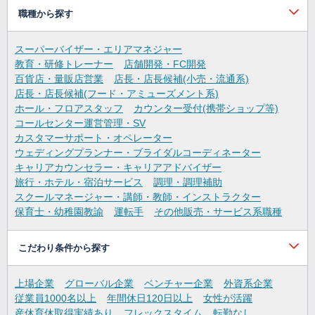
職種から探す
スーパーバイザー・エリアマネジャー
教育・研修トレーナー
店舗開発・FC開発
百貨店・量販店営業
店長・店長候補(小売・流通系)
店長・店長候補(フード・アミューズメント系)
ホール・フロアスタッフ
カウンター受付(携帯ショップ等)
コールセンター運営管理・SV
カスタマーサポート・オペレーター
ウェディングプランナー・ブライダルコーディネーター
キャリアカウンセラー・キャリアアドバイザー
旅行・ホテル・宿泊サービス
調理・調理補助
スクールマネージャー・講師・教師・インストラクター
保育士・幼稚園教諭
運転手
その他販売・サービス系職種
こだわり条件から探す
上場企業
グローバル企業
ベンチャー企業
外資系企業
従業員1000名以上
年間休日120日以上
女性が活躍
産休育休取得実績あり
フレックスタイム
転勤なし