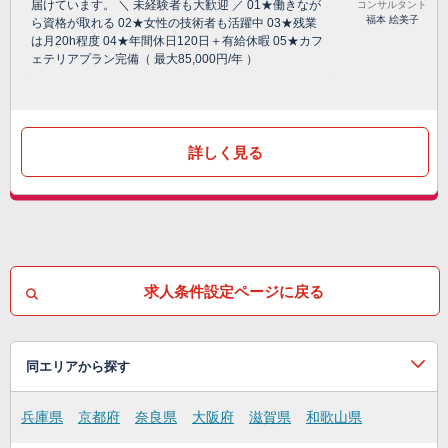
届けています。 ＼ 未経験者も大歓迎 ／ 01★働きなが
コンサルタント
福本 絵美子
ら資格が取れる 02★女性の技術者も活躍中 03★残業
は月20h程度 04★年間休日120日＋有給休暇 05★カフ
ェテリアプラン完備（ 最大85,000円/年 ）
詳しく見る
求人条件設定ページに戻る
同エリアから探す
兵庫県
京都府
奈良県
大阪府
滋賀県
和歌山県