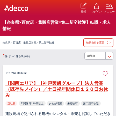
登録
ログイン
メニュー
【奈良県×百貨店・量販店営業×第二新卒歓迎】転職・求人
情報
奈良県／百貨店・量販店営業／第二新卒歓迎
検索条件を変更
1
件（1～1件を表示中）
ジョブNo.863382
【関西エリア】【神戸製鋼グループ】法人営業
（既存先メイン）／土日祝年間休日１２０日お休
み
正社員
年間休日120日以上
女性が活躍
未経験可
第二新卒歓迎
建設現場で使用される建機のレンタル・販売を提案していただき