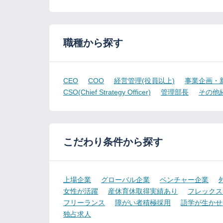
職種から探す
CEO
COO
経営管理(役員以上)
事業企画・
CSO(Chief Strategy Officer)
管理部長
その他
こだわり条件から探す
上場企業
グローバル企業
ベンチャー企業
女性が活躍
産休育休取得実績あり
フレックス
フリーランス
障がい者積極採用
語学が生かせ
独占求人