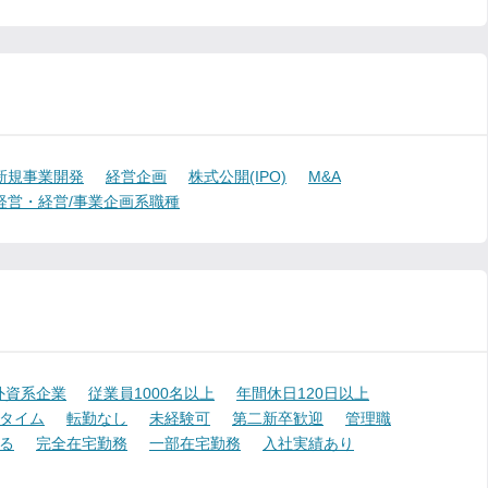
新規事業開発
経営企画
株式公開(IPO)
M&A
経営・経営/事業企画系職種
外資系企業
従業員1000名以上
年間休日120日以上
タイム
転勤なし
未経験可
第二新卒歓迎
管理職
る
完全在宅勤務
一部在宅勤務
入社実績あり