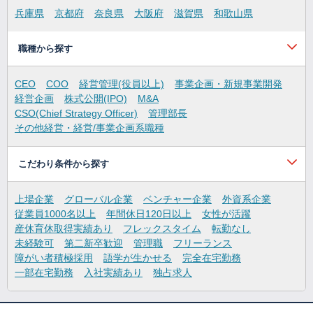
兵庫県
京都府
奈良県
大阪府
滋賀県
和歌山県
職種から探す
CEO
COO
経営管理(役員以上)
事業企画・新規事業開発
経営企画
株式公開(IPO)
M&A
CSO(Chief Strategy Officer)
管理部長
その他経営・経営/事業企画系職種
こだわり条件から探す
上場企業
グローバル企業
ベンチャー企業
外資系企業
従業員1000名以上
年間休日120日以上
女性が活躍
産休育休取得実績あり
フレックスタイム
転勤なし
未経験可
第二新卒歓迎
管理職
フリーランス
障がい者積極採用
語学が生かせる
完全在宅勤務
一部在宅勤務
入社実績あり
独占求人