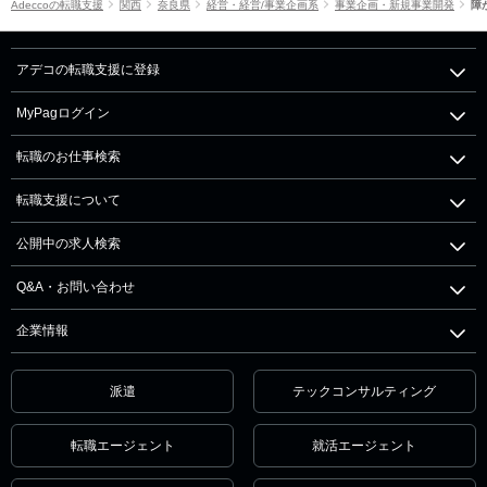
Adeccoの転職支援
関西
奈良県
経営・経営/事業企画系
事業企画・新規事業開発
障
アデコの転職支援に登録
MyPagログイン
転職のお仕事検索
転職支援について
公開中の求人検索
Q&A・お問い合わせ
企業情報
派遣
テックコンサルティング
転職エージェント
就活エージェント