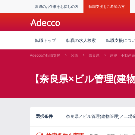
派遣のお仕事をお探しの方
転職支援をご希望の方
転職トップ
転職の求人検索
転職支援につ
Adeccoの転職支援
関西
奈良県
建築・不動産
【奈良県×ビル管理(建
選択条件
奈良県／ビル管理(建物管理)／上場