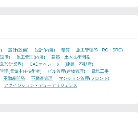
)
設計(設備)
設計(内装)
積算
施工管理(S・RC・SRC)
設備)
施工管理(内装)
建築・土木技術開発
設/設計業界)
CADオペレーター(建築・不動産)
管理(電気主任技術者)
ビル管理(建物管理)
電気工事
不動産開発
不動産管理
マンション管理(フロント)
アクイジション・デューデリジェンス