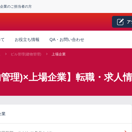
企業のご担当者の方
ア
いて
お役立ち情報
QA・お問い合わせ
系
ビル管理(建物管理)
上場企業
物管理)×上場企業】転職・求人
企業