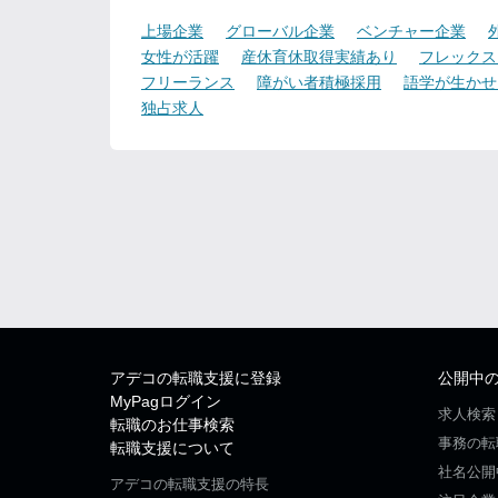
上場企業
グローバル企業
ベンチャー企業
女性が活躍
産休育休取得実績あり
フレックス
フリーランス
障がい者積極採用
語学が生かせ
独占求人
アデコの転職支援に登録
公開中
MyPagログイン
求人検索
転職のお仕事検索
事務の転
転職支援について
社名公開
アデコの転職支援の特長