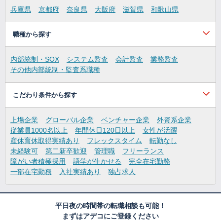
兵庫県
京都府
奈良県
大阪府
滋賀県
和歌山県
職種から探す
内部統制・SOX
システム監査
会計監査
業務監査
その他内部統制・監査系職種
こだわり条件から探す
上場企業
グローバル企業
ベンチャー企業
外資系企業
従業員1000名以上
年間休日120日以上
女性が活躍
産休育休取得実績あり
フレックスタイム
転勤なし
未経験可
第二新卒歓迎
管理職
フリーランス
障がい者積極採用
語学が生かせる
完全在宅勤務
一部在宅勤務
入社実績あり
独占求人
平日夜の時間帯の転職相談も可能！
まずはアデコにご登録ください