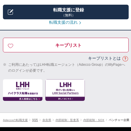
転職支援に登録
（無料）
転職支援の流れ
キープリスト
キープリストとは
※
ご利用にあたってはLHH転職エージェント（Adecco Group）のMyPageへ
のログインが必要です。
Adeccoの転職支援
関西
奈良県
内部統制・監査系
内部統制・SOX
ベンチャー企業