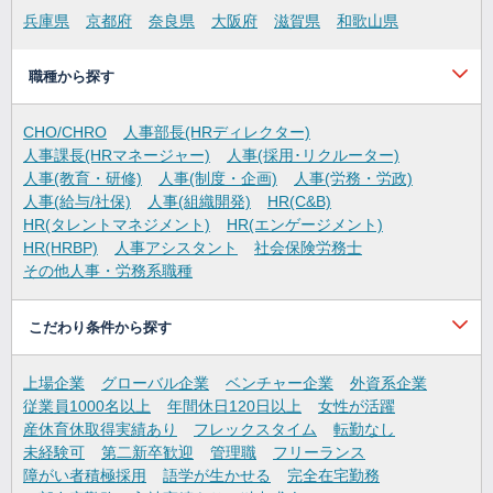
兵庫県
京都府
奈良県
大阪府
滋賀県
和歌山県
職種から探す
CHO/CHRO
人事部長(HRディレクター)
人事課長(HRマネージャー)
人事(採用･リクルーター)
人事(教育・研修)
人事(制度・企画)
人事(労務・労政)
人事(給与/社保)
人事(組織開発)
HR(C&B)
HR(タレントマネジメント)
HR(エンゲージメント)
HR(HRBP)
人事アシスタント
社会保険労務士
その他人事・労務系職種
こだわり条件から探す
上場企業
グローバル企業
ベンチャー企業
外資系企業
従業員1000名以上
年間休日120日以上
女性が活躍
産休育休取得実績あり
フレックスタイム
転勤なし
未経験可
第二新卒歓迎
管理職
フリーランス
障がい者積極採用
語学が生かせる
完全在宅勤務