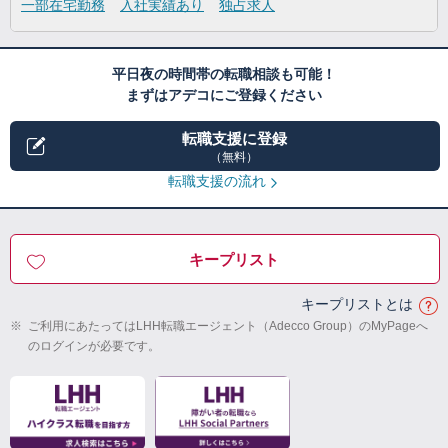
一部在宅勤務
入社実績あり
独占求人
平日夜の時間帯の転職相談も可能！
まずはアデコにご登録ください
転職支援に登録
（無料）
転職支援の流れ
キープリスト
キープリストとは
※
ご利用にあたってはLHH転職エージェント（Adecco Group）のMyPageへ
のログインが必要です。