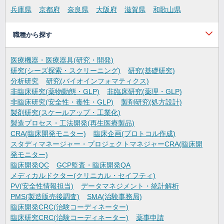
兵庫県
京都府
奈良県
大阪府
滋賀県
和歌山県
職種から探す
医療機器・医療器具(研究・開発)
研究(シーズ探索・スクリーニング)
研究(基礎研究)
分析研究
研究(バイオインフォマティクス)
非臨床研究(薬物動態・GLP)
非臨床研究(薬理・GLP)
非臨床研究(安全性・毒性・GLP)
製剤研究(処方設計)
製剤研究(スケールアップ・工業化)
製造プロセス・工法開発(再生医療製品)
CRA(臨床開発モニター)
臨床企画(プロトコル作成)
スタディマネージャー・プロジェクトマネジャーCRA(臨床開
発モニター)
臨床開発QC
GCP監査・臨床開発QA
メディカルドクター(クリニカル・セイフティ)
PV(安全性情報担当)
データマネジメント・統計解析
PMS(製造販売後調査)
SMA(治験事務局)
臨床開発CRC(治験コーディネーター)
臨床研究CRC(治験コーディネーター)
薬事申請