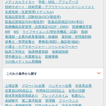
メディカルライター
学術・MSL・アフェアーズ
技術サポート・技術営業・アプリケーションスペシャリスト
生産技術・生産管理(メディカル)
医薬品質管理・試験担当(QC)(製造所)
医薬品質保証(QA)(製造所)
医薬品質保証(QA)(本社)
医療機器品質管理・品質保証(GQP・QMS)
医療機器営業
MR
MS
ライフサイエンス(理化学機器・試薬)
医師
看護師・企業内産業看護師・保健師
薬剤師・管理薬剤師
栄養士・管理栄養士
事務長(病院)・施設長(福祉)
介護士・ケアマネージャー・ソーシャルワーカー
臨床工学技士
臨床検査技師
放射線技師
理学療法士・作業療法士
医療事務
その他メディカル系職種
こだわり条件から探す
上場企業
グローバル企業
ベンチャー企業
外資系企業
従業員1000名以上
年間休日120日以上
女性が活躍
産休育休取得実績あり
フレックスタイム
転勤なし
未経験可
第二新卒歓迎
管理職
フリーランス
障がい者積極採用
語学が生かせる
完全在宅勤務