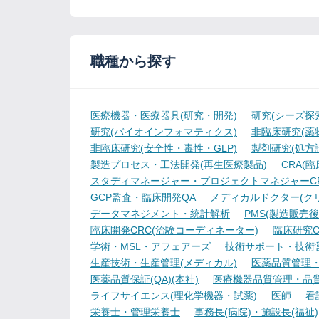
職種から探す
医療機器・医療器具(研究・開発)
研究(シーズ探
研究(バイオインフォマティクス)
非臨床研究(薬物
非臨床研究(安全性・毒性・GLP)
製剤研究(処方
製造プロセス・工法開発(再生医療製品)
CRA(
スタディマネージャー・プロジェクトマネジャーCR
GCP監査・臨床開発QA
メディカルドクター(ク
データマネジメント・統計解析
PMS(製造販売後
臨床開発CRC(治験コーディネーター)
臨床研究C
学術・MSL・アフェアーズ
技術サポート・技術
生産技術・生産管理(メディカル)
医薬品質管理・試
医薬品質保証(QA)(本社)
医療機器品質管理・品質保
ライフサイエンス(理化学機器・試薬)
医師
看
栄養士・管理栄養士
事務長(病院)・施設長(福祉)