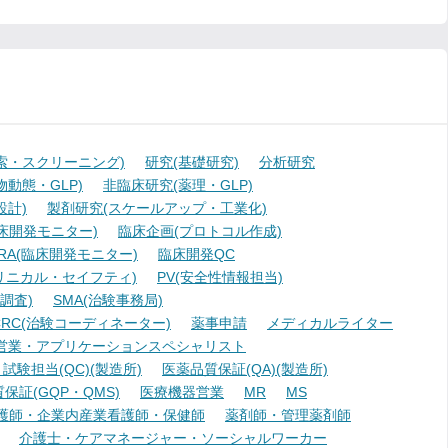
索・スクリーニング)
研究(基礎研究)
分析研究
動態・GLP)
非臨床研究(薬理・GLP)
設計)
製剤研究(スケールアップ・工業化)
臨床開発モニター)
臨床企画(プロトコル作成)
A(臨床開発モニター)
臨床開発QC
リニカル・セイフティ)
PV(安全性情報担当)
調査)
SMA(治験事務局)
RC(治験コーディネーター)
薬事申請
メディカルライター
営業・アプリケーションスペシャリスト
験担当(QC)(製造所)
医薬品質保証(QA)(製造所)
証(GQP・QMS)
医療機器営業
MR
MS
護師・企業内産業看護師・保健師
薬剤師・管理薬剤師
介護士・ケアマネージャー・ソーシャルワーカー