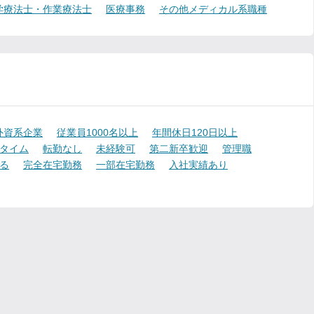
学療法士・作業療法士
医療事務
その他メディカル系職種
外資系企業
従業員1000名以上
年間休日120日以上
タイム
転勤なし
未経験可
第二新卒歓迎
管理職
る
完全在宅勤務
一部在宅勤務
入社実績あり