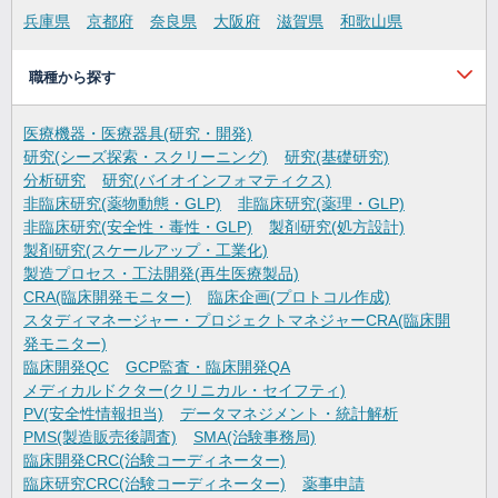
兵庫県
京都府
奈良県
大阪府
滋賀県
和歌山県
職種から探す
医療機器・医療器具(研究・開発)
研究(シーズ探索・スクリーニング)
研究(基礎研究)
分析研究
研究(バイオインフォマティクス)
非臨床研究(薬物動態・GLP)
非臨床研究(薬理・GLP)
非臨床研究(安全性・毒性・GLP)
製剤研究(処方設計)
製剤研究(スケールアップ・工業化)
製造プロセス・工法開発(再生医療製品)
CRA(臨床開発モニター)
臨床企画(プロトコル作成)
スタディマネージャー・プロジェクトマネジャーCRA(臨床開
発モニター)
臨床開発QC
GCP監査・臨床開発QA
メディカルドクター(クリニカル・セイフティ)
PV(安全性情報担当)
データマネジメント・統計解析
PMS(製造販売後調査)
SMA(治験事務局)
臨床開発CRC(治験コーディネーター)
臨床研究CRC(治験コーディネーター)
薬事申請