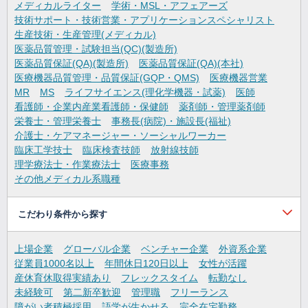
メディカルライター
学術・MSL・アフェアーズ
技術サポート・技術営業・アプリケーションスペシャリスト
生産技術・生産管理(メディカル)
医薬品質管理・試験担当(QC)(製造所)
医薬品質保証(QA)(製造所)
医薬品質保証(QA)(本社)
医療機器品質管理・品質保証(GQP・QMS)
医療機器営業
MR
MS
ライフサイエンス(理化学機器・試薬)
医師
看護師・企業内産業看護師・保健師
薬剤師・管理薬剤師
栄養士・管理栄養士
事務長(病院)・施設長(福祉)
介護士・ケアマネージャー・ソーシャルワーカー
臨床工学技士
臨床検査技師
放射線技師
理学療法士・作業療法士
医療事務
その他メディカル系職種
こだわり条件から探す
上場企業
グローバル企業
ベンチャー企業
外資系企業
従業員1000名以上
年間休日120日以上
女性が活躍
産休育休取得実績あり
フレックスタイム
転勤なし
未経験可
第二新卒歓迎
管理職
フリーランス
障がい者積極採用
語学が生かせる
完全在宅勤務