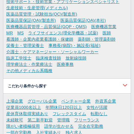
技術サポート・技術営業・アプリケーションスペシャリスト
生産技術・生産管理(メディカル)
医薬品質管理・試験担当(QC)(製造所)
医薬品質保証(QA)(製造所)
医薬品質保証(QA)(本社)
医療機器品質管理・品質保証(GQP・QMS)
医療機器営業
MR
MS
ライフサイエンス(理化学機器・試薬)
医師
看護師・企業内産業看護師・保健師
薬剤師・管理薬剤師
栄養士・管理栄養士
事務長(病院)・施設長(福祉)
介護士・ケアマネージャー・ソーシャルワーカー
臨床工学技士
臨床検査技師
放射線技師
理学療法士・作業療法士
医療事務
その他メディカル系職種
こだわり条件から探す
上場企業
グローバル企業
ベンチャー企業
外資系企業
従業員1000名以上
年間休日120日以上
女性が活躍
産休育休取得実績あり
フレックスタイム
転勤なし
未経験可
第二新卒歓迎
管理職
フリーランス
障がい者積極採用
語学が生かせる
完全在宅勤務
一部在宅勤務
入社実績あり
独占求人