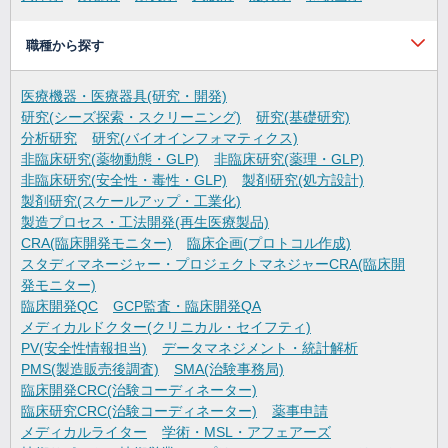
職種から探す
医療機器・医療器具(研究・開発)
研究(シーズ探索・スクリーニング)
研究(基礎研究)
分析研究
研究(バイオインフォマティクス)
非臨床研究(薬物動態・GLP)
非臨床研究(薬理・GLP)
非臨床研究(安全性・毒性・GLP)
製剤研究(処方設計)
製剤研究(スケールアップ・工業化)
製造プロセス・工法開発(再生医療製品)
CRA(臨床開発モニター)
臨床企画(プロトコル作成)
スタディマネージャー・プロジェクトマネジャーCRA(臨床開
発モニター)
臨床開発QC
GCP監査・臨床開発QA
メディカルドクター(クリニカル・セイフティ)
PV(安全性情報担当)
データマネジメント・統計解析
PMS(製造販売後調査)
SMA(治験事務局)
臨床開発CRC(治験コーディネーター)
臨床研究CRC(治験コーディネーター)
薬事申請
メディカルライター
学術・MSL・アフェアーズ