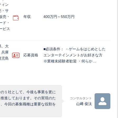
ティン
売・サ
販売・
年収
400万円～550万円
ード・
ービス
県、大
■必須条件： ・ゲームをはじめとした
、兵庫
応募資格
エンターテインメントがお好きな方
鹿児島
※業種未経験者歓迎 ・何らか…
ーの１社として、今後も事業を更に
を推進しております。その実現のた
コンサルタント
山﨑 俊汰
り、今回の募集職種は重要な役割を