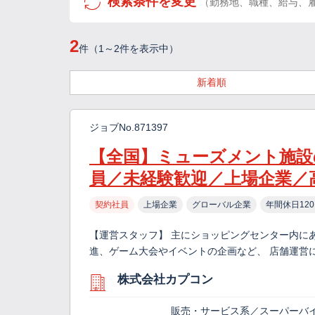
検索条件を変更
（勤務地、職種、給与、
2
件（1～2件を表示中）
新着順
ジョブNo.871397
【全国】ミューズメント施設
員／未経験歓迎／上場企業／
契約社員
上場企業
グローバル企業
年間休日12
【運営スタッフ】 主にショッピングセンター内に
進、ゲーム大会やイベントの企画など、 店舗運営
株式会社カプコン
販売・サービス系／スーパーバ