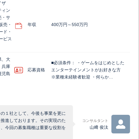
イザ
ティン
売・サ
販売・
年収
400万円～550万円
ード・
ービス
県、大
■必須条件： ・ゲームをはじめとした
、兵庫
応募資格
エンターテインメントがお好きな方
鹿児島
※業種未経験者歓迎 ・何らか…
ーの１社として、今後も事業を更に
を推進しております。その実現のた
コンサルタント
山﨑 俊汰
り、今回の募集職種は重要な役割を