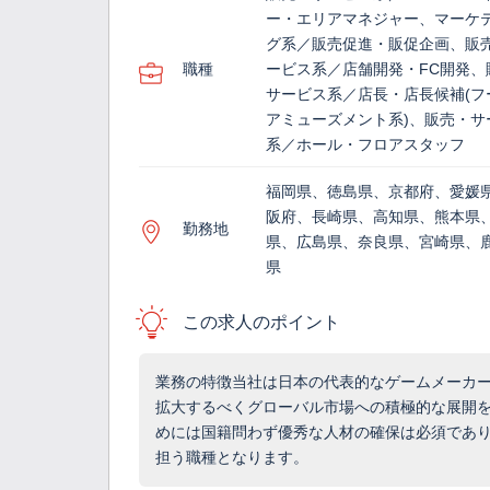
ー・エリアマネジャー、マーケ
グ系／販売促進・販促企画、販
職種
ービス系／店舗開発・FC開発、
サービス系／店長・店長候補(フ
アミューズメント系)、販売・サ
系／ホール・フロアスタッフ
福岡県、徳島県、京都府、愛媛
阪府、長崎県、高知県、熊本県
勤務地
県、広島県、奈良県、宮崎県、
県
この求人のポイント
業務の特徴当社は日本の代表的なゲームメーカ
拡大するべくグローバル市場への積極的な展開
めには国籍問わず優秀な人材の確保は必須であ
担う職種となります。