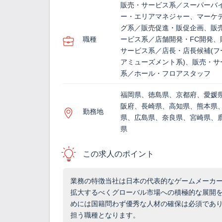
販売・サービス系／スーパーバ
ー・エリアマネジャー、マーケ
グ系／販売促進・販促企画、販
職種
ービス系／店舗開発・FC開発、
サービス系／店長・店長候補(フ
アミューズメント系)、販売・サ
系／ホール・フロアスタッフ
福岡県、徳島県、京都府、愛媛
阪府、長崎県、高知県、熊本県
勤務地
県、広島県、奈良県、宮崎県、
県
この求人のポイント
業務の特徴当社は日本の代表的なゲームメーカ
拡大するべくグローバル市場への積極的な展開
めには国籍問わず優秀な人材の確保は必須であ
担う職種となります。