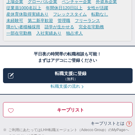
上場企業
グローバル企業
ベンチャー企業
外資系企業
従業員1000名以上
年間休日120日以上
女性が活躍
産休育休取得実績あり
フレックスタイム
転勤なし
未経験可
第二新卒歓迎
管理職
フリーランス
障がい者積極採用
語学が生かせる
完全在宅勤務
一部在宅勤務
入社実績あり
独占求人
平日夜の時間帯の転職相談も可能！
まずはアデコにご登録ください
転職支援に登録
（無料）
転職支援の流れ
キープリスト
キープリストとは
※
ご利用にあたってはLHH転職エージェント（Adecco Group）のMyPageへ