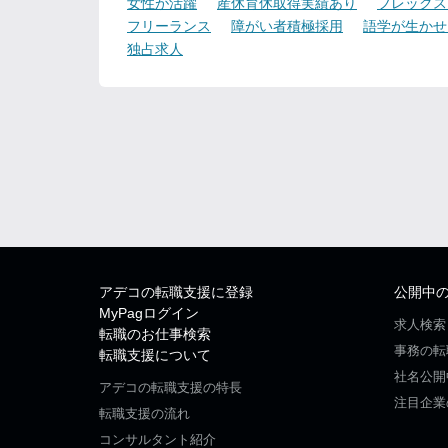
女性が活躍
産休育休取得実績あり
フレックス
フリーランス
障がい者積極採用
語学が生かせ
独占求人
アデコの転職支援に登録
公開中
MyPagログイン
求人検索
転職のお仕事検索
事務の転
転職支援について
社名公開
アデコの転職支援の特長
注目企業
転職支援の流れ
コンサルタント紹介