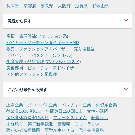
兵庫県
京都府
奈良県
大阪府
滋賀県
和歌山県
職種から探す
店長・店長候補(ファッション系)
バイヤー・マーチャンダイザー・VMD
販売・ファッションアドバイザー・売り場担当
デザイナー・パタンナー(アパレル)
生産管理・品質管理(アパレル・コスメ)
美容部員・ビューティーアドバイザー
その他ファッション系職種
こだわり条件から探す
上場企業
グローバル企業
ベンチャー企業
外資系企業
従業員1000名以上
年間休日120日以上
女性が活躍
産休育休取得実績あり
フレックスタイム
転勤なし
未経験可
第二新卒歓迎
管理職
フリーランス
障がい者積極採用
語学が生かせる
完全在宅勤務