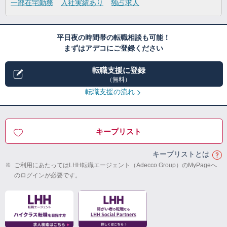
一部在宅勤務
入社実績あり
独占求人
平日夜の時間帯の転職相談も可能！
まずはアデコにご登録ください
転職支援に登録
（無料）
転職支援の流れ
キープリスト
キープリストとは
※
ご利用にあたってはLHH転職エージェント（Adecco Group）のMyPageへ
のログインが必要です。