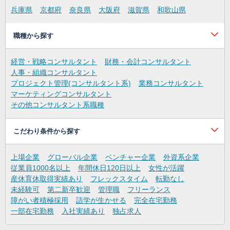
兵庫県
京都府
奈良県
大阪府
滋賀県
和歌山県
職種から探す
経営・戦略コンサルタント
財務・会計コンサルタント
人事・組織コンサルタント
プロジェクト管理(コンサルタント系)
業務コンサルタント
マーケティングコンサルタント
その他コンサルタント系職種
こだわり条件から探す
上場企業
グローバル企業
ベンチャー企業
外資系企業
従業員1000名以上
年間休日120日以上
女性が活躍
産休育休取得実績あり
フレックスタイム
転勤なし
未経験可
第二新卒歓迎
管理職
フリーランス
障がい者積極採用
語学が生かせる
完全在宅勤務
一部在宅勤務
入社実績あり
独占求人