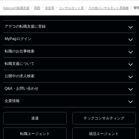
Adeccoの転職支援
関西
奈良県
コンサルタント系
その他コンサルタント系職種
管
アデコの転職支援に登録
MyPagログイン
転職のお仕事検索
転職支援について
公開中の求人検索
Q&A・お問い合わせ
企業情報
派遣
テックコンサルティング
転職エージェント
就活エージェント