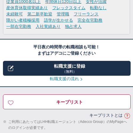
従業員1000名以上
年間休日120日以上
女性が活躍
産休育休取得実績あり
フレックスタイム
転勤なし
未経験可
第二新卒歓迎
管理職
フリーランス
障がい者積極採用
語学が生かせる
完全在宅勤務
一部在宅勤務
入社実績あり
独占求人
平日夜の時間帯の転職相談も可能！
まずはアデコにご登録ください
転職支援に登録
（無料）
転職支援の流れ
キープリスト
キープリストとは
※
ご利用にあたってはLHH転職エージェント（Adecco Group）のMyPageへ
のログインが必要です。