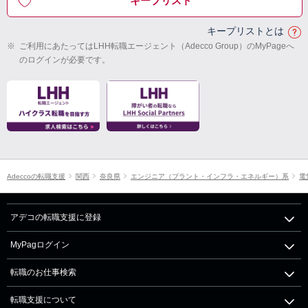
キープリスト
キープリストとは
※
ご利用にあたってはLHH転職エージェント（Adecco Group）のMyPageへ
のログインが必要です。
Adeccoの転職支援
関西
奈良県
エンジニア（プラント・インフラ・エネルギー）系
電
アデコの転職支援に登録
MyPagログイン
転職のお仕事検索
転職支援について