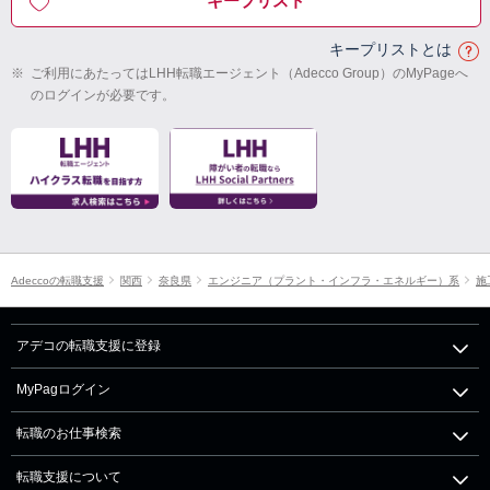
キープリスト
キープリストとは
※
ご利用にあたってはLHH転職エージェント（Adecco Group）のMyPageへ
のログインが必要です。
Adeccoの転職支援
関西
奈良県
エンジニア（プラント・インフラ・エネルギー）系
施
アデコの転職支援に登録
MyPagログイン
転職のお仕事検索
転職支援について