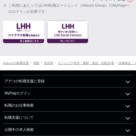
※
ご利用にあたってはLHH転職エージェント（Adecco Group）のMyPageへ
のログインが必要です。
Adeccoの転職支援
関西
奈良県
エンジニア(化学・素材・食品・化粧品)系
設備保全・メ
アデコの転職支援に登録
MyPagログイン
転職のお仕事検索
転職支援について
公開中の求人検索