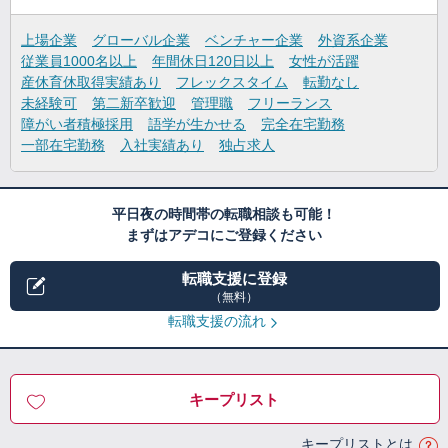
上場企業
グローバル企業
ベンチャー企業
外資系企業
従業員1000名以上
年間休日120日以上
女性が活躍
産休育休取得実績あり
フレックスタイム
転勤なし
未経験可
第二新卒歓迎
管理職
フリーランス
障がい者積極採用
語学が生かせる
完全在宅勤務
一部在宅勤務
入社実績あり
独占求人
平日夜の時間帯の転職相談も可能！
まずはアデコにご登録ください
転職支援に登録
（無料）
転職支援の流れ
キープリスト
キープリストとは