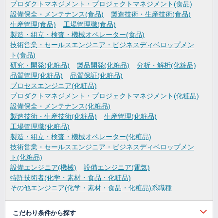
プロダクトマネジメント・プロジェクトマネジメント(食品)
設備保全・メンテナンス(食品)
製造技術・生産技術(食品)
生産管理(食品)
工場管理職(食品)
製造・組立・検査・機械オペレーター(食品)
技術営業・セールスエンジニア・ビジネスディベロップメン
ト(食品)
研究・開発(化粧品)
製品開発(化粧品)
分析・解析(化粧品)
品質管理(化粧品)
品質保証(化粧品)
プロセスエンジニア(化粧品)
プロダクトマネジメント・プロジェクトマネジメント(化粧品)
設備保全・メンテナンス(化粧品)
製造技術・生産技術(化粧品)
生産管理(化粧品)
工場管理職(化粧品)
製造・組立・検査・機械オペレーター(化粧品)
技術営業・セールスエンジニア・ビジネスディベロップメン
ト(化粧品)
設備エンジニア(機械)
設備エンジニア(電気)
特許技術者(化学・素材・食品・化粧品)
その他エンジニア(化学・素材・食品・化粧品)系職種
こだわり条件から探す