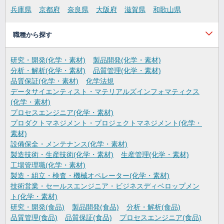
兵庫県
京都府
奈良県
大阪府
滋賀県
和歌山県
職種から探す
研究・開発(化学・素材)
製品開発(化学・素材)
分析・解析(化学・素材)
品質管理(化学・素材)
品質保証(化学・素材)
化学法規
データサイエンティスト・マテリアルズインフォマティクス
(化学・素材)
プロセスエンジニア(化学・素材)
プロダクトマネジメント・プロジェクトマネジメント(化学・
素材)
設備保全・メンテナンス(化学・素材)
製造技術・生産技術(化学・素材)
生産管理(化学・素材)
工場管理職(化学・素材)
製造・組立・検査・機械オペレーター(化学・素材)
技術営業・セールスエンジニア・ビジネスディベロップメン
ト(化学・素材)
研究・開発(食品)
製品開発(食品)
分析・解析(食品)
品質管理(食品)
品質保証(食品)
プロセスエンジニア(食品)