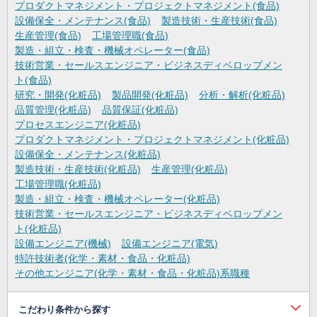
プロダクトマネジメント・プロジェクトマネジメント(食品)
設備保全・メンテナンス(食品)
製造技術・生産技術(食品)
生産管理(食品)
工場管理職(食品)
製造・組立・検査・機械オペレーター(食品)
技術営業・セールスエンジニア・ビジネスディベロップメン
ト(食品)
研究・開発(化粧品)
製品開発(化粧品)
分析・解析(化粧品)
品質管理(化粧品)
品質保証(化粧品)
プロセスエンジニア(化粧品)
プロダクトマネジメント・プロジェクトマネジメント(化粧品)
設備保全・メンテナンス(化粧品)
製造技術・生産技術(化粧品)
生産管理(化粧品)
工場管理職(化粧品)
製造・組立・検査・機械オペレーター(化粧品)
技術営業・セールスエンジニア・ビジネスディベロップメン
ト(化粧品)
設備エンジニア(機械)
設備エンジニア(電気)
特許技術者(化学・素材・食品・化粧品)
その他エンジニア(化学・素材・食品・化粧品)系職種
こだわり条件から探す