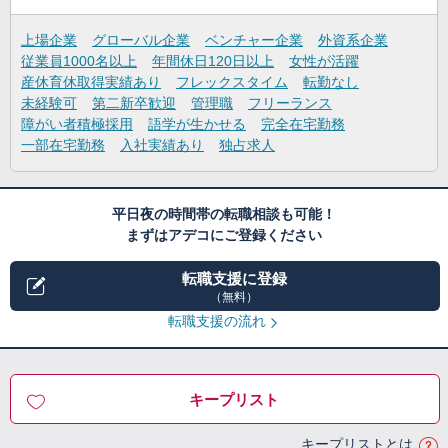
上場企業
グローバル企業
ベンチャー企業
外資系企業
従業員1000名以上
年間休日120日以上
女性が活躍
産休育休取得実績あり
フレックスタイム
転勤なし
未経験可
第二新卒歓迎
管理職
フリーランス
障がい者積極採用
語学が生かせる
完全在宅勤務
一部在宅勤務
入社実績あり
独占求人
平日夜の時間帯の転職相談も可能！
まずはアデコにご登録ください
転職支援に登録
（無料）
転職支援の流れ
キープリスト
キープリストとは