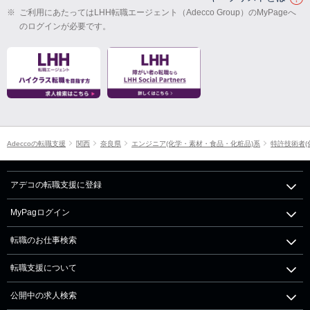
※
ご利用にあたってはLHH転職エージェント（Adecco Group）のMyPageへ
のログインが必要です。
Adeccoの転職支援
関西
奈良県
エンジニア(化学・素材・食品・化粧品)系
特許技術者(
アデコの転職支援に登録
MyPagログイン
転職のお仕事検索
転職支援について
公開中の求人検索