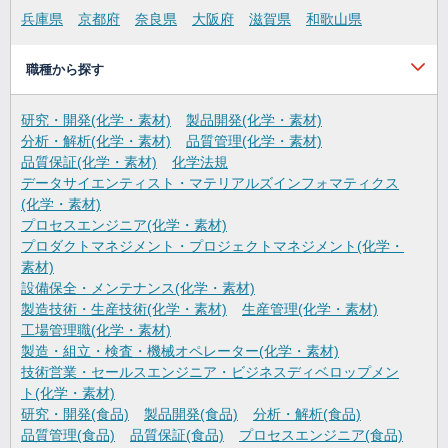
兵庫県
京都府
奈良県
大阪府
滋賀県
和歌山県
職種から探す
研究・開発(化学・素材)
製品開発(化学・素材)
分析・解析(化学・素材)
品質管理(化学・素材)
品質保証(化学・素材)
化学法規
データサイエンティスト・マテリアルズインフォマティクス
(化学・素材)
プロセスエンジニア(化学・素材)
プロダクトマネジメント・プロジェクトマネジメント(化学・
素材)
設備保全・メンテナンス(化学・素材)
製造技術・生産技術(化学・素材)
生産管理(化学・素材)
工場管理職(化学・素材)
製造・組立・検査・機械オペレーター(化学・素材)
技術営業・セールスエンジニア・ビジネスディベロップメン
ト(化学・素材)
研究・開発(食品)
製品開発(食品)
分析・解析(食品)
品質管理(食品)
品質保証(食品)
プロセスエンジニア(食品)