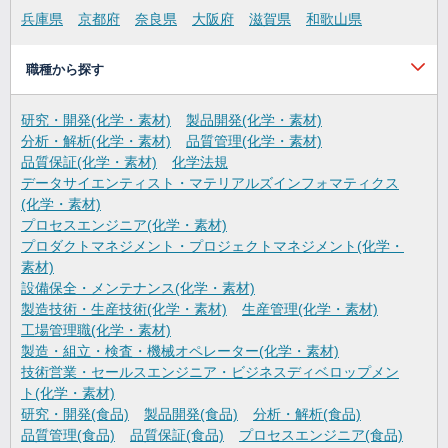
兵庫県
京都府
奈良県
大阪府
滋賀県
和歌山県
職種から探す
研究・開発(化学・素材)
製品開発(化学・素材)
分析・解析(化学・素材)
品質管理(化学・素材)
品質保証(化学・素材)
化学法規
データサイエンティスト・マテリアルズインフォマティクス
(化学・素材)
プロセスエンジニア(化学・素材)
プロダクトマネジメント・プロジェクトマネジメント(化学・
素材)
設備保全・メンテナンス(化学・素材)
製造技術・生産技術(化学・素材)
生産管理(化学・素材)
工場管理職(化学・素材)
製造・組立・検査・機械オペレーター(化学・素材)
技術営業・セールスエンジニア・ビジネスディベロップメン
ト(化学・素材)
研究・開発(食品)
製品開発(食品)
分析・解析(食品)
品質管理(食品)
品質保証(食品)
プロセスエンジニア(食品)