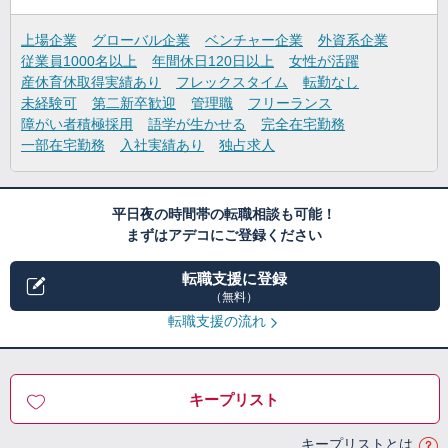
上場企業
グローバル企業
ベンチャー企業
外資系企業
従業員1000名以上
年間休日120日以上
女性が活躍
産休育休取得実績あり
フレックスタイム
転勤なし
未経験可
第二新卒歓迎
管理職
フリーランス
障がい者積極採用
語学が生かせる
完全在宅勤務
一部在宅勤務
入社実績あり
独占求人
平日夜の時間帯の転職相談も可能！
まずはアデコにご登録ください
転職支援に登録
（無料）
転職支援の流れ
キープリスト
キープリストとは