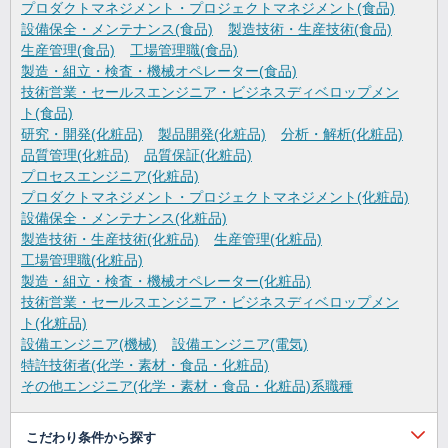
プロダクトマネジメント・プロジェクトマネジメント(食品)
設備保全・メンテナンス(食品)
製造技術・生産技術(食品)
生産管理(食品)
工場管理職(食品)
製造・組立・検査・機械オペレーター(食品)
技術営業・セールスエンジニア・ビジネスディベロップメン
ト(食品)
研究・開発(化粧品)
製品開発(化粧品)
分析・解析(化粧品)
品質管理(化粧品)
品質保証(化粧品)
プロセスエンジニア(化粧品)
プロダクトマネジメント・プロジェクトマネジメント(化粧品)
設備保全・メンテナンス(化粧品)
製造技術・生産技術(化粧品)
生産管理(化粧品)
工場管理職(化粧品)
製造・組立・検査・機械オペレーター(化粧品)
技術営業・セールスエンジニア・ビジネスディベロップメン
ト(化粧品)
設備エンジニア(機械)
設備エンジニア(電気)
特許技術者(化学・素材・食品・化粧品)
その他エンジニア(化学・素材・食品・化粧品)系職種
こだわり条件から探す