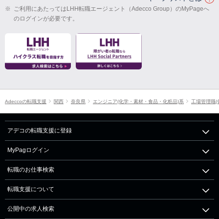
※
ご利用にあたってはLHH転職エージェント（Adecco Group）のMyPageへ
のログインが必要です。
Adeccoの転職支援
関西
奈良県
エンジニア(化学・素材・食品・化粧品)系
工場管理職(
アデコの転職支援に登録
MyPagログイン
転職のお仕事検索
転職支援について
公開中の求人検索