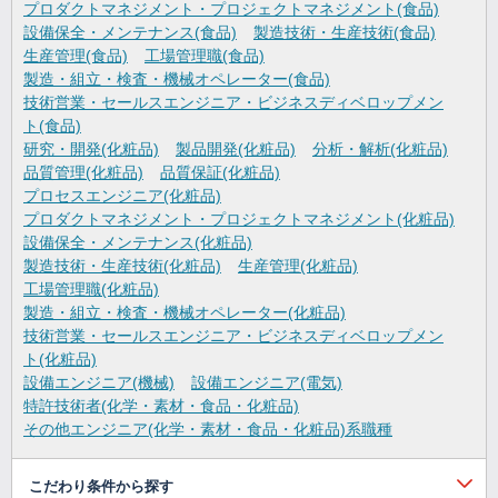
プロダクトマネジメント・プロジェクトマネジメント(食品)
設備保全・メンテナンス(食品)
製造技術・生産技術(食品)
生産管理(食品)
工場管理職(食品)
製造・組立・検査・機械オペレーター(食品)
技術営業・セールスエンジニア・ビジネスディベロップメン
ト(食品)
研究・開発(化粧品)
製品開発(化粧品)
分析・解析(化粧品)
品質管理(化粧品)
品質保証(化粧品)
プロセスエンジニア(化粧品)
プロダクトマネジメント・プロジェクトマネジメント(化粧品)
設備保全・メンテナンス(化粧品)
製造技術・生産技術(化粧品)
生産管理(化粧品)
工場管理職(化粧品)
製造・組立・検査・機械オペレーター(化粧品)
技術営業・セールスエンジニア・ビジネスディベロップメン
ト(化粧品)
設備エンジニア(機械)
設備エンジニア(電気)
特許技術者(化学・素材・食品・化粧品)
その他エンジニア(化学・素材・食品・化粧品)系職種
こだわり条件から探す