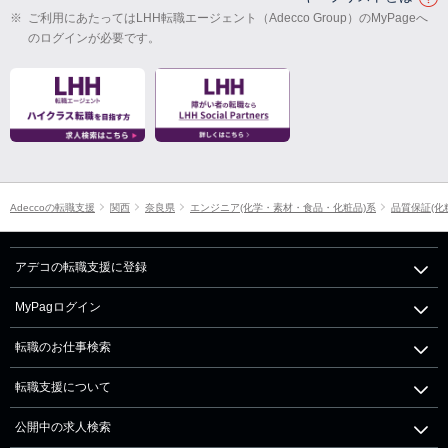
※
ご利用にあたってはLHH転職エージェント（Adecco Group）のMyPageへ
のログインが必要です。
Adeccoの転職支援
関西
奈良県
エンジニア(化学・素材・食品・化粧品)系
品質保証(化
アデコの転職支援に登録
MyPagログイン
転職のお仕事検索
転職支援について
公開中の求人検索