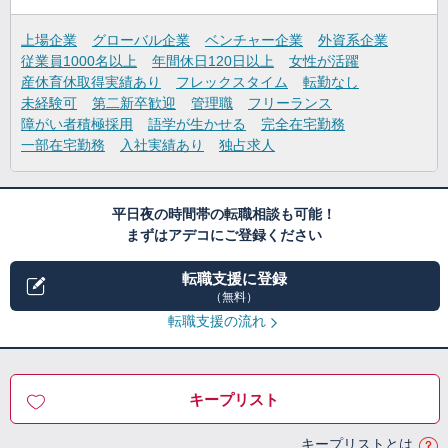
上場企業
グローバル企業
ベンチャー企業
外資系企業
従業員1000名以上
年間休日120日以上
女性が活躍
産休育休取得実績あり
フレックスタイム
転勤なし
未経験可
第二新卒歓迎
管理職
フリーランス
障がい者積極採用
語学が生かせる
完全在宅勤務
一部在宅勤務
入社実績あり
独占求人
平日夜の時間帯の転職相談も可能！
まずはアデコにご登録ください
転職支援に登録
（無料）
転職支援の流れ
キープリスト
キープリストとは