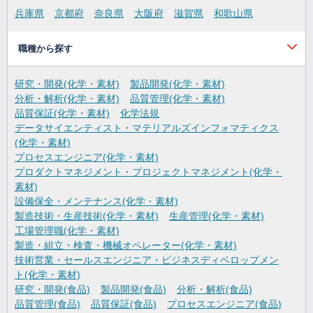
兵庫県
京都府
奈良県
大阪府
滋賀県
和歌山県
職種から探す
研究・開発(化学・素材)
製品開発(化学・素材)
分析・解析(化学・素材)
品質管理(化学・素材)
品質保証(化学・素材)
化学法規
データサイエンティスト・マテリアルズインフォマティクス
(化学・素材)
プロセスエンジニア(化学・素材)
プロダクトマネジメント・プロジェクトマネジメント(化学・
素材)
設備保全・メンテナンス(化学・素材)
製造技術・生産技術(化学・素材)
生産管理(化学・素材)
工場管理職(化学・素材)
製造・組立・検査・機械オペレーター(化学・素材)
技術営業・セールスエンジニア・ビジネスディベロップメン
ト(化学・素材)
研究・開発(食品)
製品開発(食品)
分析・解析(食品)
品質管理(食品)
品質保証(食品)
プロセスエンジニア(食品)