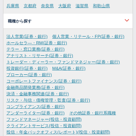
兵庫県
京都府
奈良県
大阪府
滋賀県
和歌山県
職種から探す
法人営業(証券・銀行)
個人営業・リテール・FP(証券・銀行)
ホールセラ―・RM(証券・銀行)
テラー・窓口業務(証券・銀行)
アナリスト・リサーチ(証券・銀行)
トレーダー・ディーラー・ファンドマネジャー(証券・銀行)
投資銀行(証券・銀行)
M&A(証券・銀行)
ブローカー(証券・銀行)
コーポレートファイナンス(証券・銀行)
金融商品開発業務(証券・銀行)
決済・金融事務関連(証券・銀行)
リスク・与信・債権管理・監査(証券・銀行)
コンプライアンス(証券・銀行)
アンダーライター(証券・銀行)
その他証券・銀行系職種
ファンドマネージャー(投信・投資顧問)
クライアントサービス(投信・投資顧問)
投信・年金バックオフィス(レポート)(投信・投資顧問)