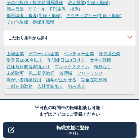
その他投信・投資顧問系職種
法人営業(生保・損保)
個人営業・リテール・FP(生保・損保)
損害調査・審査(生保・損保)
アクチュアリー(生保・損保)
その他生保・損保系職種
こだわり条件から探す
上場企業
グローバル企業
ベンチャー企業
外資系企業
従業員1000名以上
年間休日120日以上
女性が活躍
産休育休取得実績あり
フレックスタイム
転勤なし
未経験可
第二新卒歓迎
管理職
フリーランス
障がい者積極採用
語学が生かせる
完全在宅勤務
一部在宅勤務
入社実績あり
独占求人
平日夜の時間帯の転職相談も可能！
まずはアデコにご登録ください
転職支援に登録
（無料）