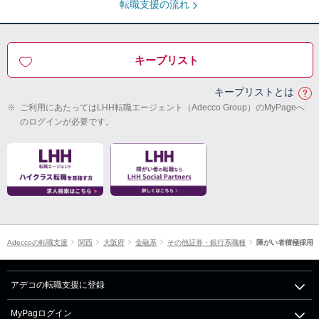
転職支援の流れ
キープリスト
キープリストとは
※
ご利用にあたってはLHH転職エージェント（Adecco Group）のMyPageへ
のログインが必要です。
Adeccoの転職支援
関西
大阪府
金融系
その他証券・銀行系職種
障がい者積極採用
アデコの転職支援に登録
MyPagログイン