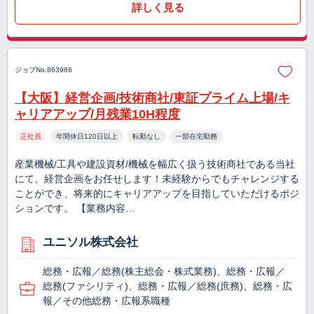
詳しく見る
ジョブNo.863986
【大阪】経営企画/技術商社/東証プライム上場/キ
ャリアアップ/月残業10H程度
正社員
年間休日120日以上
転勤なし
一部在宅勤務
産業機械/工具や建設資材/機械を幅広く扱う技術商社である当社
にて、経営企画をお任せします！未経験からでもチャレンジする
ことができ、将来的にキャリアアップを目指していただけるポジ
ションです。 【業務内容…
ユニソル株式会社
総務・広報／総務(株主総会・株式業務)、総務・広報／
総務(ファシリティ)、総務・広報／総務(庶務)、総務・広
報／その他総務・広報系職種