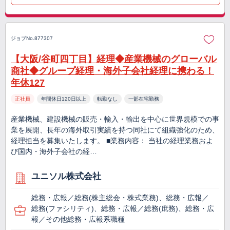
ジョブNo.877307
【大阪/谷町四丁目】経理◆産業機械のグローバル
商社◆グループ経理・海外子会社経理に携わる！
年休127
正社員
年間休日120日以上
転勤なし
一部在宅勤務
産業機械、建設機械の販売・輸入・輸出を中心に世界規模での事
業を展開、長年の海外取引実績を持つ同社にて組織強化のため、
経理担当を募集いたします。 ■業務内容： 当社の経理業務およ
び国内・海外子会社の経…
ユニソル株式会社
総務・広報／総務(株主総会・株式業務)、総務・広報／
総務(ファシリティ)、総務・広報／総務(庶務)、総務・広
報／その他総務・広報系職種