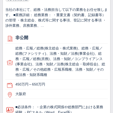
当社の本社にて、総務・法務担当して以下の業務をお任せ致しま
す。 ■業務詳細： 総務業務： ・重要文書（契約書、記録書等）
の管理 ・株主総会、株式等に関する事項、登記に関する事項 ・
渉外業務、庶務業務、…
非公開
総務・広報／総務(株主総会・株式業務)、総務・広報／
総務(ファシリティ)、法務・知財／法務(事業会社)、総
務・広報／総務(庶務)、法務・知財／コンプライアンス
(事業会社)、法務・知財／法務(株主総会・取締役会)、総
務・広報／その他総務・広報系職種、法務・知財／その
他法務・知財系職種
450万円～650万円
大阪府
■必須条件： ・企業の株式関係や総務部門における業務
経験 ・PCスキル（Word、Excel等）