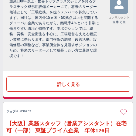
創業100年以上・世界トップクラスのシェアを誇るプ
ラスチック成形用設備メーカーにて、将来のリーダー
候補として「工場総務」を担うメンバーを募集してい
ます。同社は、国内外15ヵ国・50拠点以上を展開する
コンサルタント
笠井 万里
グローバル企業でありながら、離職率4％という非常に
働きやすい環境が特徴です。本ポジションでは、総
務・労務・安全衛生を中心に、工場運営を支える幅広
い業務に携わります。部門横断の調整、改善活動、設
備修繕の調整など、事業所全体を見渡すポジションの
ため、将来のリーダーとして成長したい方に最適な環
境です！
詳しく見る
ジョブNo.836257
【大阪】業務スタッフ（営業アシスタント）在宅
可（一部） 東証プライム企業 年休126日