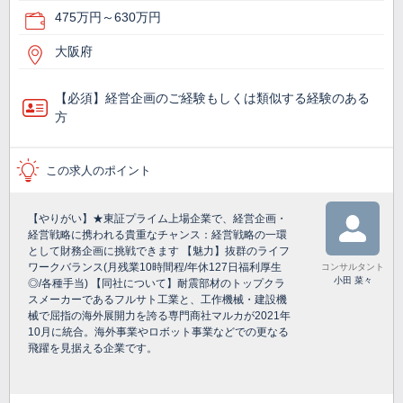
475万円～630万円
大阪府
【必須】経営企画のご経験もしくは類似する経験のある
方
この求人のポイント
【やりがい】★東証プライム上場企業で、経営企画・
経営戦略に携われる貴重なチャンス：経営戦略の一環
として財務企画に挑戦できます 【魅力】抜群のライフ
ワークバランス(月残業10時間程/年休127日福利厚生
コンサルタント
小田 菜々
◎/各種手当) 【同社について】耐震部材のトップクラ
スメーカーであるフルサト工業と、工作機械・建設機
械で屈指の海外展開力を誇る専門商社マルカが2021年
10月に統合。海外事業やロボット事業などでの更なる
飛躍を見据える企業です。