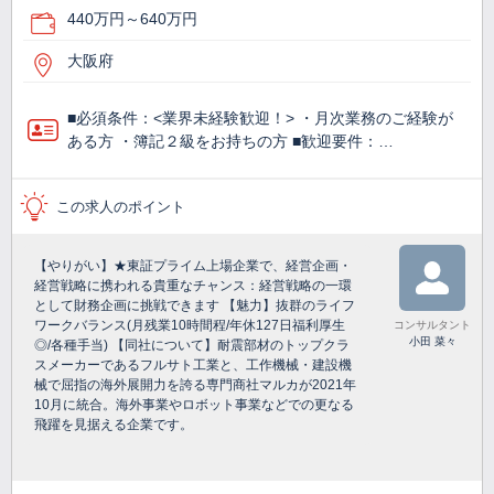
440万円～640万円
大阪府
■必須条件：<業界未経験歓迎！> ・月次業務のご経験が
ある方 ・簿記２級をお持ちの方 ■歓迎要件：…
この求人のポイント
【やりがい】★東証プライム上場企業で、経営企画・
経営戦略に携われる貴重なチャンス：経営戦略の一環
として財務企画に挑戦できます 【魅力】抜群のライフ
ワークバランス(月残業10時間程/年休127日福利厚生
コンサルタント
小田 菜々
◎/各種手当) 【同社について】耐震部材のトップクラ
スメーカーであるフルサト工業と、工作機械・建設機
械で屈指の海外展開力を誇る専門商社マルカが2021年
10月に統合。海外事業やロボット事業などでの更なる
飛躍を見据える企業です。