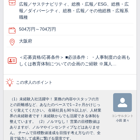
広報／サステナビリティ、総務・広報／ESG、総務・広
報／ダイバーシティ、総務・広報／その他総務・広報系
職種
504万円～704万円
大阪府
＜応募資格/応募条件＞ ■必須条件： ・人事制度の企画も
しくは教育体制についての企画のご経験 ※属人…
この求人のポイント
（1）未経験入社活躍中！ 業務の内容やスタッフの方
との距離感など、あなたのペースで1～2ヶ月かけじっ
くり覚えてください。 在籍社員も90％以上が、人材業
界の未経験者です！未経験からでも活躍できる体制を
コンサルタント
小田 菜々
整えています。 （2）ノルマなし！ 営業の目標数値は
ありますが、ノルマやインセンティブなどはありませ
ん。 チームで目標数値達成を目指す考え方なので、全
員で協力して成果に繋げる環境です。