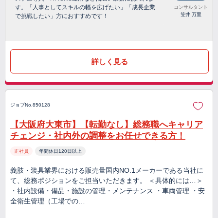
す。「人事としてスキルの幅を広げたい」「成長企業
コンサルタント
笠井 万里
で挑戦したい」方におすすめです！
詳しく見る
ジョブNo.850128
【大阪府大東市】【転勤なし】総務職へキャリア
チェンジ・社内外の調整をお任せできる方！
正社員
年間休日120日以上
義肢・装具業界における販売量国内NO.1メーカーである当社に
て、総務ポジションをご担当いただきます。 ＜具体的には…＞
・社内設備・備品・施設の管理・メンテナンス ・車両管理 ・安
全衛生管理（工場での…