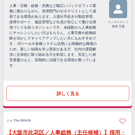
人事・労務・総務・庶務など幅広いバックオフィス業
務に携わりながら、管理部門のゼネラリストとして成
長できる環境があります。入退社手続きや勤怠管理、
採用サポート、施設管理など社員が安心して働ける環
コンサルタント
笠井 万里
境づくりを担うポジションです。未経験から人事総務
にチャレンジしたい方はもちろん、人事労務や総務経
験を活かしてキャリアアップしたい方にもおすすめで
す。 AIツールや各種システム活用にも積極的な職場の
ため、新しい知識を学ぶ意欲がある方、社内の課題解
決に主体的に取り組める方を歓迎します。安定した経
営基盤のもと、長期的に活躍できる環境が整っていま
す。
詳しく見る
ジョブNo.880436
【大阪市此花区／人事総務（主任候補）】採用・