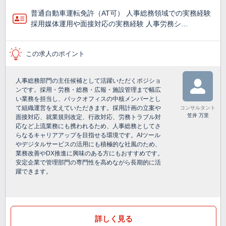
普通自動車運転免許（AT可） 人事総務領域での実務経験
採用媒体運用や面接対応の実務経験 人事労務シ…
この求人のポイント
人事総務部門の主任候補として活躍いただくポジショ
ンです。採用・労務・総務・広報・施設管理まで幅広
い業務を担当し、バックオフィスの中核メンバーとし
て組織運営を支えていただきます。採用計画の立案や
コンサルタント
笠井 万里
面接対応、就業規則改定、行政対応、労務トラブル対
応など上流業務にも携われるため、人事総務としてさ
らなるキャリアアップを目指せる環境です。AIツール
やデジタルサービスの活用にも積極的な社風のため、
業務改善やDX推進に興味のある方にもおすすめです。
安定企業で管理部門の専門性を高めながら長期的に活
躍できます。
詳しく見る