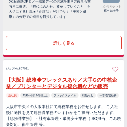
(私服通勤OK＆ノー残業デー)の実施等働き方改革も前
向きに推進。「時代に合わせ、変革していくこと」を
コンサルタント
福本 絵美子
大切にする社風 ■「化粧品」だけでなく「美容と健
康」の分野での成長を目指しています
詳しく見る
ジョブNo.857011
【大阪】総務◆フレックスあり／大手Gの中核企
業／プリンターとデジタル複合機などの販売
正社員
年間休日120日以上
フレックスタイム
転勤なし
一部在宅勤務
大阪市中央区の大阪本社にて総務業務をお任せします。 ご入社
後に適性を見て総務課業務のいずれかをご担当いただきます。
【総務課業務】 ・社有車管理・環境安全業務（ISO担当、ごみ廃
棄対応、衛生管理 等…