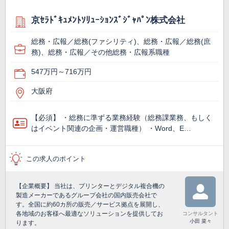
京ｾﾗﾄﾞｷｭﾒﾝﾄｿﾘｭｰｼｮﾝｽﾞｼﾞｬﾊﾟﾝ株式会社
総務・広報／総務(ファシリティ)、総務・広報／総務(庶
務)、総務・広報／その他総務・広報系職種
547万円～716万円
大阪府
【必須】 ・総務に準ずる業務経験（総務課業務、もしく
はイベント関連の企画・運営職種） ・Word、E…
この求人のポイント
【企業概要】 当社は、プリンターとデジタル複合機の
製造メーカーであるグループ会社の国内販売会社で
す。全国に約60カ所の販売／サービス拠点を展開し、
各地域のお客様へ最適なソリューションを提供してお
コンサルタント
小田 菜々
ります。