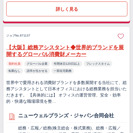
詳しく見る
ジョブNo.871137
【大阪】総務アシスタント◆世界的ブランドを展
開するグローバル消費財メーカー
契約社員
グローバル企業
年間休日120日以上
フレックスタイム
転勤なし
語学が生かせる
一部在宅勤務
世界中で愛用される消費財ブランドを多数展開する当社にて、総
務アシスタントとして日本オフィスにおける総務業務を担当いた
だきます。 【具体的には】 オフィスの運営管理、安全・効率
的・快適な職場環境を整…
ニューウェルブランズ・ジャパン合同会社
総務・広報／総務(株主総会・株式業務)、総務・広報／