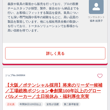
義肢や装具の製造から販売を行っており、プロの医療
チームスタッフが採型、製作、仮合せか ら納品までを
行い、お客様にフィットする製品を提供。装具につい
ても深い専門知識や長年の経験をもとに、高い品質の
コンサルタント
福本 絵美子
製品を製造しています。他にも福祉用具全般の取扱い
を行っており、トータルソリューションでお客様から
高い信頼を得ています。
詳しく見る
ジョブNo.848964
【大阪／ポテンシャル採用】将来のリーダー候補
／工場総務ポジション◆創業100年以上のグロー
バルメーカー／土日祝休み・福利厚生充実
正社員
年間休日120日以上
女性が活躍
第二新卒歓迎