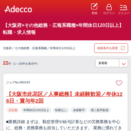
登録
ログイン
メニュー
【大阪府×その他総務・広報系職種×年間休日120日以上】
転職・求人情報
大阪府／その他総務・広報系職種／年間休日120日以上
検索条件を変更
22
件（1～20件を表示中）
ジョブNo.880435
【大阪市此花区／人事総務】未経験歓迎／年休12
6日・賞与年2回
正社員
年間休日120日以上
転勤なし
未経験可
第二新卒歓迎
■業務詳細 まずは、勤怠管理や給与計算などの労務業務を中心
に、総務・庶務業務も担当していただきます。 業務に慣れてき