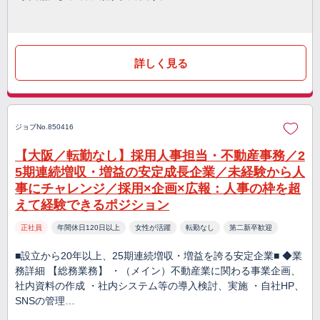
詳しく見る
ジョブNo.850416
【大阪／転勤なし】採用人事担当・不動産事務／2
5期連続増収・増益の安定成長企業／未経験から人
事にチャレンジ／採用×企画×広報：人事の枠を超
えて経験できるポジション
正社員
年間休日120日以上
女性が活躍
転勤なし
第二新卒歓迎
■設立から20年以上、25期連続増収・増益を誇る安定企業■ ◆業
務詳細 【総務業務】 ・（メイン）不動産業に関わる事業企画、
社内資料の作成 ・社内システム等の導入検討、実施 ・自社HP、
SNSの管理…