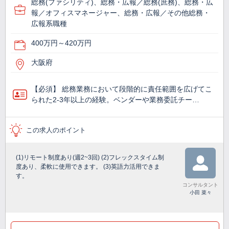
総務(ファシリティ)、総務・広報／総務(庶務)、総務・広
報／オフィスマネージャー、総務・広報／その他総務・
広報系職種
400万円～420万円
大阪府
【必須】 総務業務において段階的に責任範囲を広げてこ
られた2-3年以上の経験。ベンダーや業務委託チー…
この求人のポイント
(1)リモート制度あり(週2~3回) (2)フレックスタイム制
度あり、柔軟に使用できます。 (3)英語力活用できま
す。
コンサルタント
小田 菜々