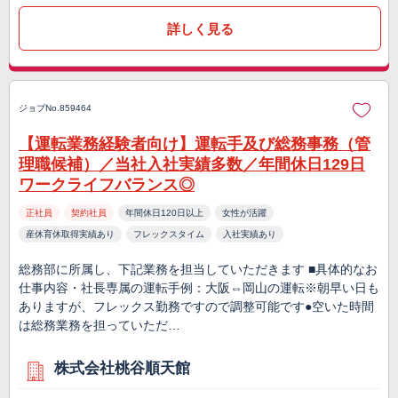
詳しく見る
ジョブNo.859464
【運転業務経験者向け】運転手及び総務事務（管
理職候補）／当社入社実績多数／年間休日129日
ワークライフバランス◎
正社員
契約社員
年間休日120日以上
女性が活躍
産休育休取得実績あり
フレックスタイム
入社実績あり
総務部に所属し、下記業務を担当していただきます ■具体的なお
仕事内容・社長専属の運転手例：大阪⇔岡山の運転※朝早い日も
ありますが、フレックス勤務ですので調整可能です●空いた時間
は総務業務を担っていただ…
株式会社桃谷順天館