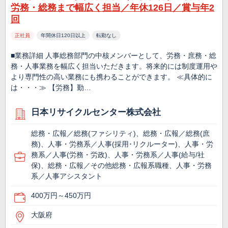
労務・総務まで幅広く担当／年休126日／賞与年2
回
正社員
年間休日120日以上
転勤なし
■業務詳細 人事総務部門の中核メンバーとして、労務・庶務・総
務・人事業務を幅広く担当いただきます。将来的には制度運用や
より専門性の高い業務にも携わることができます。 ≪具体的に
は・・・≫ 【労務】勤…
日本リサイクルセンター株式会社
総務・広報／総務(ファシリティ)、総務・広報／総務(庶
務)、人事・労務系／人事(採用･リクルーター)、人事・労
務系／人事(労務・労政)、人事・労務系／人事(給与/社
保)、総務・広報／その他総務・広報系職種、人事・労務
系／人事アシスタント
400万円～450万円
大阪府