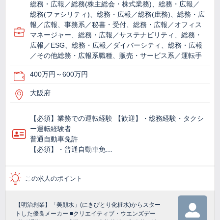
総務・広報／総務(株主総会・株式業務)、総務・広報／
総務(ファシリティ)、総務・広報／総務(庶務)、総務・広
報／広報、事務系／秘書・受付、総務・広報／オフィス
マネージャー、総務・広報／サステナビリティ、総務・
広報／ESG、総務・広報／ダイバーシティ、総務・広報
／その他総務・広報系職種、販売・サービス系／運転手
400万円～600万円
大阪府
【必須】業務での運転経験 【歓迎】・総務経験・タクシ
ー運転経験者
普通自動車免許
【必須】・普通自動車免…
この求人のポイント
【明治創業】「美顔水」(にきびとり化粧水)からスター
トした優良メーカー ■クリエイティブ・ウエンズデー