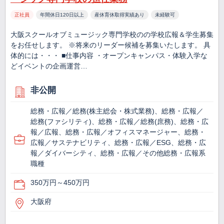
正社員
年間休日120日以上
産休育休取得実績あり
未経験可
大阪スクールオブミュージック専門学校のの学校広報＆学生募集
をお任せします。 ※将来のリーダー候補を募集いたします。 具
体的には・・・ ■仕事内容 ・オープンキャンパス・体験入学な
どイベントの企画運営…
非公開
総務・広報／総務(株主総会・株式業務)、総務・広報／
総務(ファシリティ)、総務・広報／総務(庶務)、総務・広
報／広報、総務・広報／オフィスマネージャー、総務・
広報／サステナビリティ、総務・広報／ESG、総務・広
報／ダイバーシティ、総務・広報／その他総務・広報系
職種
350万円～450万円
大阪府