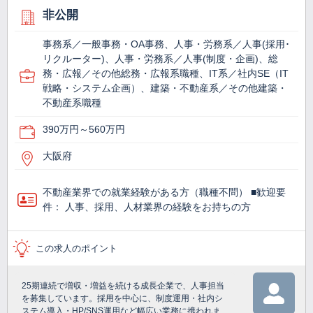
非公開
事務系／一般事務・OA事務、人事・労務系／人事(採用･
リクルーター)、人事・労務系／人事(制度・企画)、総
務・広報／その他総務・広報系職種、IT系／社内SE（IT
戦略・システム企画）、建築・不動産系／その他建築・
不動産系職種
390万円～560万円
大阪府
不動産業界での就業経験がある方（職種不問） ■歓迎要
件： 人事、採用、人材業界の経験をお持ちの方
この求人のポイント
25期連続で増収・増益を続ける成長企業で、人事担当
を募集しています。採用を中心に、制度運用・社内シ
ステム導入・HP/SNS運用など幅広い業務に携われま