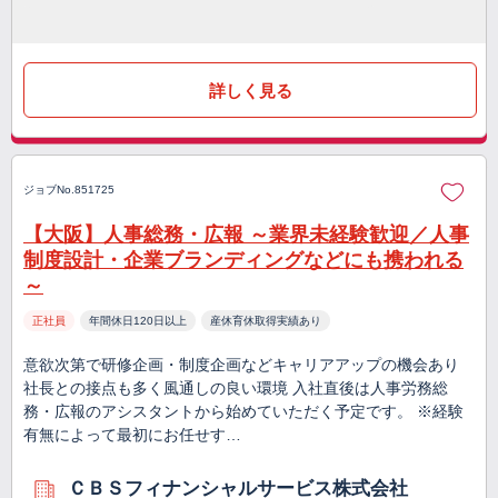
詳しく見る
ジョブNo.851725
【大阪】人事総務・広報 ～業界未経験歓迎／人事
制度設計・企業ブランディングなどにも携われる
～
正社員
年間休日120日以上
産休育休取得実績あり
意欲次第で研修企画・制度企画などキャリアアップの機会あり
社長との接点も多く風通しの良い環境 入社直後は人事労務総
務・広報のアシスタントから始めていただく予定です。 ※経験
有無によって最初にお任せす…
ＣＢＳフィナンシャルサービス株式会社