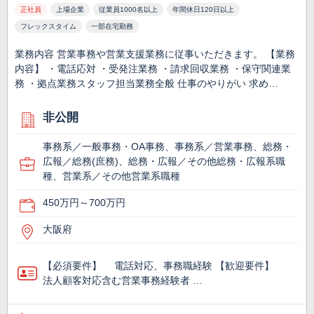
正社員
上場企業
従業員1000名以上
年間休日120日以上
フレックスタイム
一部在宅勤務
業務内容 営業事務や営業支援業務に従事いただきます。 【業務
内容】 ・電話応対 ・受発注業務 ・請求回収業務 ・保守関連業
務 ・拠点業務スタッフ担当業務全般 仕事のやりがい 求め…
非公開
事務系／一般事務・OA事務、事務系／営業事務、総務・
広報／総務(庶務)、総務・広報／その他総務・広報系職
種、営業系／その他営業系職種
450万円～700万円
大阪府
【必須要件】 電話対応、事務職経験 【歓迎要件】
法人顧客対応含む営業事務経験者 …