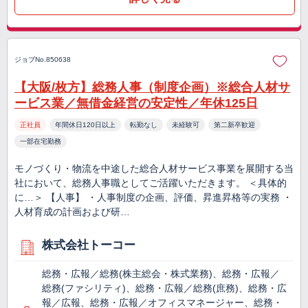
ジョブNo.850638
【大阪/枚方】総務人事（制度企画）※総合人材サ
ービス業／無借金経営の安定性／年休125日
正社員
年間休日120日以上
転勤なし
未経験可
第二新卒歓迎
一部在宅勤務
モノづくり・物流を中途した総合人材サービス事業を展開する当
社において、総務人事職としてご活躍いただきます。 ＜具体的
に…＞ 【人事】 ・人事制度の企画、評価、昇進昇格等の実務 ・
人材育成の計画および研…
株式会社トーコー
総務・広報／総務(株主総会・株式業務)、総務・広報／
総務(ファシリティ)、総務・広報／総務(庶務)、総務・広
報／広報、総務・広報／オフィスマネージャー、総務・