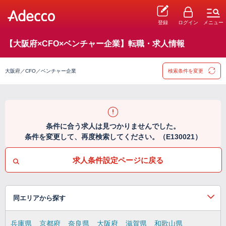
登録
ログイン
メニュー
【大阪府×CFO×ベンチャー企業】転職・求人情報
大阪府／CFO／ベンチャー企業
検索条件を変更
条件に合う求人は見つかりませんでした。
条件を変更して、再度検索してください。（E130021）
求人条件設定ページに戻る
同エリアから探す
兵庫県
京都府
奈良県
大阪府
滋賀県
和歌山県