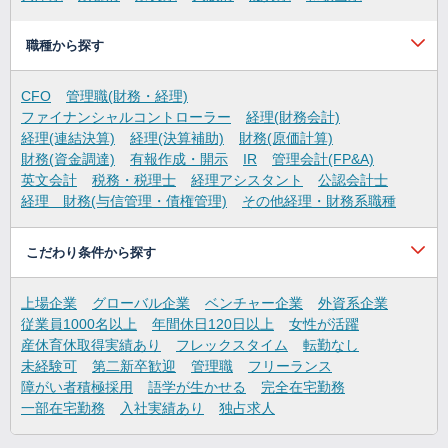
職種から探す
CFO
管理職(財務・経理)
ファイナンシャルコントローラー
経理(財務会計)
経理(連結決算)
経理(決算補助)
財務(原価計算)
財務(資金調達)
有報作成・開示
IR
管理会計(FP&A)
英文会計
税務・税理士
経理アシスタント
公認会計士
経理 財務(与信管理・債権管理)
その他経理・財務系職種
こだわり条件から探す
上場企業
グローバル企業
ベンチャー企業
外資系企業
従業員1000名以上
年間休日120日以上
女性が活躍
産休育休取得実績あり
フレックスタイム
転勤なし
未経験可
第二新卒歓迎
管理職
フリーランス
障がい者積極採用
語学が生かせる
完全在宅勤務
一部在宅勤務
入社実績あり
独占求人