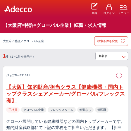
登録
ログイン
メニュー
【大阪府×特許×グローバル企業】転職・求人情報
大阪府／特許／グローバル企業
検索条件を変更
1
件（1～1件を表示中）
ジョブNo.831691
【大阪】知的財産/担当クラス【健康機器・国内ト
ップクラスシェアメーカー/グローバル/フレックス
有】
正社員
グローバル企業
フレックスタイム
転勤なし
管理職
グローバ展開している健康機器などの国内トップメーカーです。
知的財産戦略部にて下記の業務をご担当いただきます。 【担当