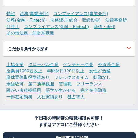
特許
法務(事業会社)
コンプライアンス(事業会社)
法務(金融・Fintech)
法務(株主総会・取締役会)
法律事務所
弁護士
コンプライアンス(金融・Fintech)
商標・著作
その他法務・知財系職種
こだわり条件から探す
上場企業
グローバル企業
ベンチャー企業
外資系企業
従業員1000名以上
年間休日120日以上
女性が活躍
産休育休取得実績あり
フレックスタイム
転勤なし
未経験可
第二新卒歓迎
管理職
フリーランス
障がい者積極採用
語学が生かせる
完全在宅勤務
一部在宅勤務
入社実績あり
独占求人
平日夜の時間帯の転職相談も可能！
まずはアデコにご登録ください
転職支援に登録