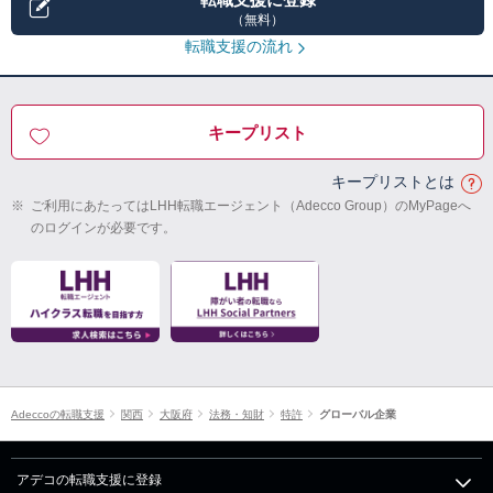
（無料）
転職支援の流れ
キープリスト
キープリストとは
※
ご利用にあたってはLHH転職エージェント（Adecco Group）のMyPageへ
のログインが必要です。
Adeccoの転職支援
関西
大阪府
法務・知財
特許
グローバル企業
アデコの転職支援に登録