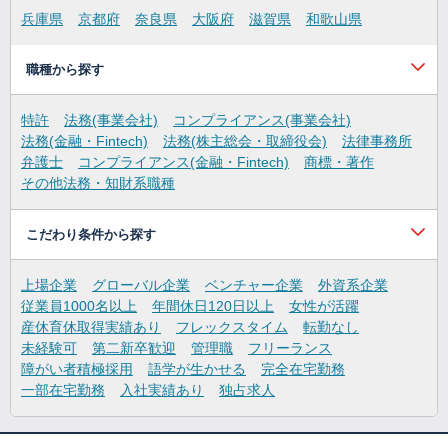
兵庫県
京都府
奈良県
大阪府
滋賀県
和歌山県
職種から探す
特許
法務(事業会社)
コンプライアンス(事業会社)
法務(金融・Fintech)
法務(株主総会・取締役会)
法律事務所
弁護士
コンプライアンス(金融・Fintech)
商標・著作
その他法務・知財系職種
こだわり条件から探す
上場企業
グローバル企業
ベンチャー企業
外資系企業
従業員1000名以上
年間休日120日以上
女性が活躍
産休育休取得実績あり
フレックスタイム
転勤なし
未経験可
第二新卒歓迎
管理職
フリーランス
障がい者積極採用
語学が生かせる
完全在宅勤務
一部在宅勤務
入社実績あり
独占求人