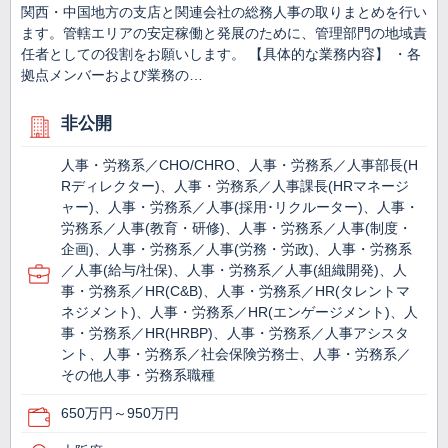
関西・中国地方の支店と関連会社の総務人事の取りまとめを行い
ます。管轄エリアの安定稼働と発展のために、管理部門の地域責
任者としての役割をお願いします。 【具体的な業務内容】 ・各
拠点メンバーおよび業務の…
非公開
人事・労務系／CHO/CHRO、人事・労務系／人事部長(H
Rディレクター)、人事・労務系／人事課長(HRマネージ
ャー)、人事・労務系／人事(採用･リクルーター)、人事・
労務系／人事(教育・研修)、人事・労務系／人事(制度・
企画)、人事・労務系／人事(労務・労政)、人事・労務系
／人事(給与/社保)、人事・労務系／人事(組織開発)、人
事・労務系／HR(C&B)、人事・労務系／HR(タレントマ
ネジメント)、人事・労務系／HR(エンゲージメント)、人
事・労務系／HR(HRBP)、人事・労務系／人事アシスタ
ント、人事・労務系／社会保険労務士、人事・労務系／
その他人事・労務系職種
650万円～950万円