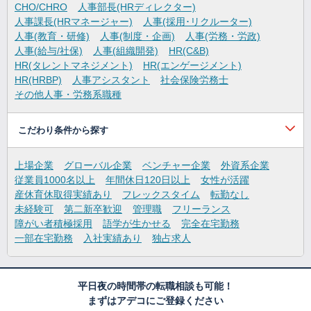
CHO/CHRO
人事部長(HRディレクター)
人事課長(HRマネージャー)
人事(採用･リクルーター)
人事(教育・研修)
人事(制度・企画)
人事(労務・労政)
人事(給与/社保)
人事(組織開発)
HR(C&B)
HR(タレントマネジメント)
HR(エンゲージメント)
HR(HRBP)
人事アシスタント
社会保険労務士
その他人事・労務系職種
こだわり条件から探す
上場企業
グローバル企業
ベンチャー企業
外資系企業
従業員1000名以上
年間休日120日以上
女性が活躍
産休育休取得実績あり
フレックスタイム
転勤なし
未経験可
第二新卒歓迎
管理職
フリーランス
障がい者積極採用
語学が生かせる
完全在宅勤務
一部在宅勤務
入社実績あり
独占求人
平日夜の時間帯の転職相談も可能！
まずはアデコにご登録ください