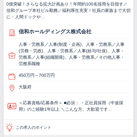
0億突破！さらなる拡大計画あり！年間約100名採用を目指す／
信和グループ本社ビル勤務／福利厚生充実！社員の家族まで大切
に・人間ドックや…
信和ホールディングス株式会社
人事・労務系／人事(制度・企画)、人事・労務系／人事
(労務・労政)、人事・労務系／人事(給与/社保)、人事・
労務系／人事(組織開発)、人事・労務系／その他人事・
労務系職種
450万円～700万円
大阪府
＜応募資格/応募条件＞ ■必須： ・正社員採用（中途採
用）のご経験1年以上 ＼こんな方、大歓迎です…
この求人のポイント