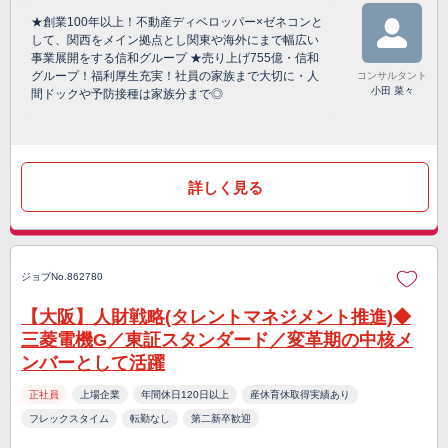
★創業100年以上！不動産ディベロッパー×ゼネコンと
して、関西をメイン拠点とし関東や海外にまで幅広い
事業展開をする信和グループ ★売り上げ755億・信和
グループ！福利厚生充実！社員の家族まで大切に・人
コンサルタント
小田 菜々
間ドックや予防接種は家族分まで◎
詳しく見る
ジョブNo.862780
【大阪】人財戦略(タレントマネジメント推進)◆
三菱電機G／東証スタンダード／変革期の中核メ
ンバーとして活躍
正社員
上場企業
年間休日120日以上
産休育休取得実績あり
フレックスタイム
転勤なし
第二新卒歓迎