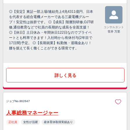
◎【安定】東証一部上場/連結売上4兆4311億円、日本
を代表する総合電機メーカーである三菱電機グルー
プ！安定性は抜群です。 ◎【成長】階層別研修,OJT研
修,通信教育などで社員の長期的な成長を全面支援！
コンサルタント
笠井 万里
◎【休日】土日休み・年間休日122日なのでプライベ
ートとも料率できます！入社時から有休付与(2年目で
17日間)予定。 ◎【長期就業】転勤無・退職金あり！
腰を据えて長く働くことができる環境です。
詳しく見る
ジョブNo.862647
人事総務マネージャー
正社員
女性が活躍
産休育休取得実績あり