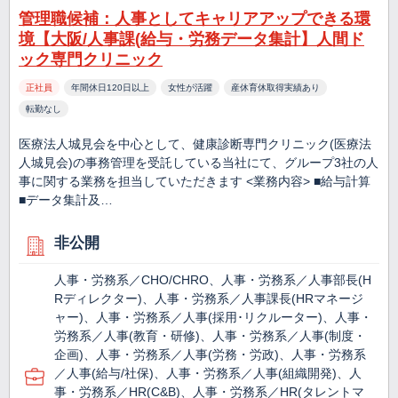
管理職候補：人事としてキャリアアップできる環
境【大阪/人事課(給与・労務データ集計】人間ド
ック専門クリニック
正社員
年間休日120日以上
女性が活躍
産休育休取得実績あり
転勤なし
医療法人城見会を中心として、健康診断専門クリニック(医療法
人城見会)の事務管理を受託している当社にて、グループ3社の人
事に関する業務を担当していただきます <業務内容> ■給与計算
■データ集計及…
非公開
人事・労務系／CHO/CHRO、人事・労務系／人事部長(H
Rディレクター)、人事・労務系／人事課長(HRマネージ
ャー)、人事・労務系／人事(採用･リクルーター)、人事・
労務系／人事(教育・研修)、人事・労務系／人事(制度・
企画)、人事・労務系／人事(労務・労政)、人事・労務系
／人事(給与/社保)、人事・労務系／人事(組織開発)、人
事・労務系／HR(C&B)、人事・労務系／HR(タレントマ