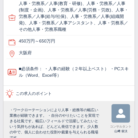
人事・労務系／人事(教育・研修)、人事・労務系／人事
(制度・企画)、人事・労務系／人事(労務・労政)、人事・
労務系／人事(給与/社保)、人事・労務系／人事(組織開
発)、人事・労務系／人事アシスタント、人事・労務系／
その他人事・労務系職種
450万円～650万円
大阪府
■必須条件： ・人事の経験（２年以上ベスト） ・PCスキ
ル（Word、Excel等）
この求人のポイント
・ワークローテーションにより人事・総務等の幅広い
業務が経験できます。 ・自分のやりたいことを実現で
きる社風です。幅広いフィールドで活躍してみたいと
いう気持ちがあれば、どんどん発信できます。少人数
コンサルタント
山﨑 俊汰
の中で、個人に合わせた役割や裁量を与えられる職場
です。