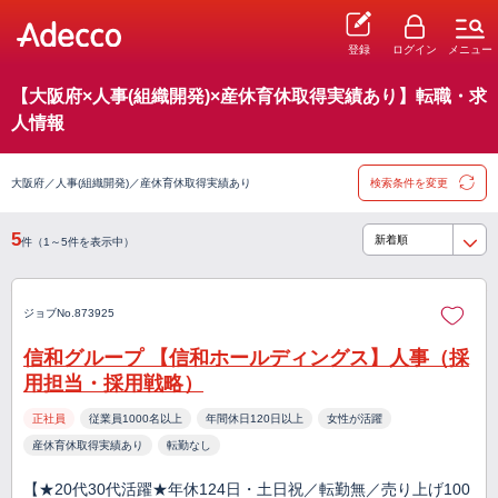
登録
ログイン
メニュー
【大阪府×人事(組織開発)×産休育休取得実績あり】転職・求
人情報
大阪府／人事(組織開発)／産休育休取得実績あり
検索条件を変更
5
件（1～5件を表示中）
ジョブNo.873925
信和グループ 【信和ホールディングス】人事（採
用担当・採用戦略）
正社員
従業員1000名以上
年間休日120日以上
女性が活躍
産休育休取得実績あり
転勤なし
【★20代30代活躍★年休124日・土日祝／転勤無／売り上げ100