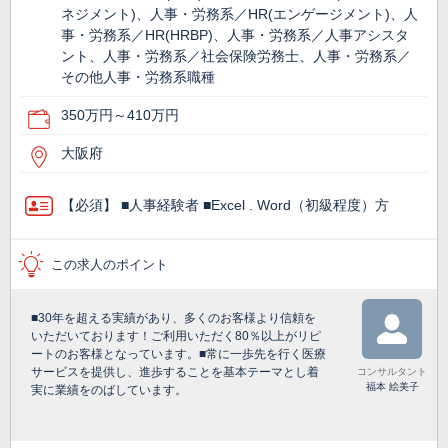
ネジメント)、人事・労務系／HR(エンゲージメント)、人
事・労務系／HR(HRBP)、人事・労務系／人事アシスタ
ント、人事・労務系／社会保険労務士、人事・労務系／
その他人事・労務系職種
350万円～410万円
大阪府
【必須】 ■人事経験者 ■Excel . Word（初級程度）方
この求人のポイント
■30年を超える実績があり、多くのお客様より信頼を
いただいております！ご利用いただく80％以上がリピ
ートのお客様となっています。■常に一歩先を行く医療
サービスを提供し、進歩することを基本テーマとし着
コンサルタント
福本 絵美子
実に業績をのばしています。