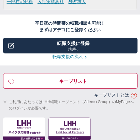
一部在宅勤務
入社実績あり
独占求人
平日夜の時間帯の転職相談も可能！
まずはアデコにご登録ください
転職支援に登録
（無料）
転職支援の流れ
キープリスト
キープリストとは
※
ご利用にあたってはLHH転職エージェント（Adecco Group）のMyPageへ
のログインが必要です。