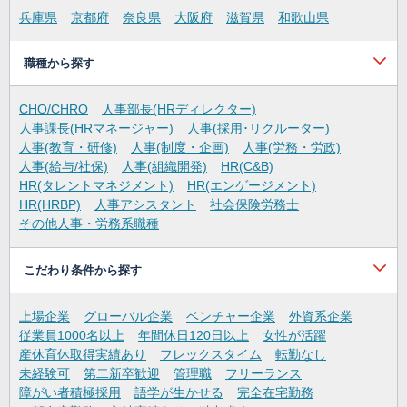
兵庫県
京都府
奈良県
大阪府
滋賀県
和歌山県
職種から探す
CHO/CHRO
人事部長(HRディレクター)
人事課長(HRマネージャー)
人事(採用･リクルーター)
人事(教育・研修)
人事(制度・企画)
人事(労務・労政)
人事(給与/社保)
人事(組織開発)
HR(C&B)
HR(タレントマネジメント)
HR(エンゲージメント)
HR(HRBP)
人事アシスタント
社会保険労務士
その他人事・労務系職種
こだわり条件から探す
上場企業
グローバル企業
ベンチャー企業
外資系企業
従業員1000名以上
年間休日120日以上
女性が活躍
産休育休取得実績あり
フレックスタイム
転勤なし
未経験可
第二新卒歓迎
管理職
フリーランス
障がい者積極採用
語学が生かせる
完全在宅勤務