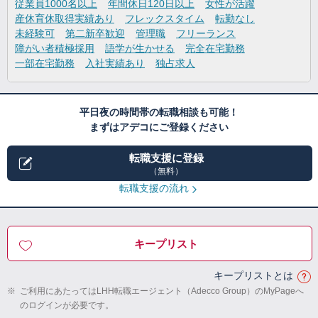
従業員1000名以上
年間休日120日以上
女性が活躍
産休育休取得実績あり
フレックスタイム
転勤なし
未経験可
第二新卒歓迎
管理職
フリーランス
障がい者積極採用
語学が生かせる
完全在宅勤務
一部在宅勤務
入社実績あり
独占求人
平日夜の時間帯の転職相談も可能！
まずはアデコにご登録ください
転職支援に登録
（無料）
転職支援の流れ
キープリスト
キープリストとは
※
ご利用にあたってはLHH転職エージェント（Adecco Group）のMyPageへ
のログインが必要です。