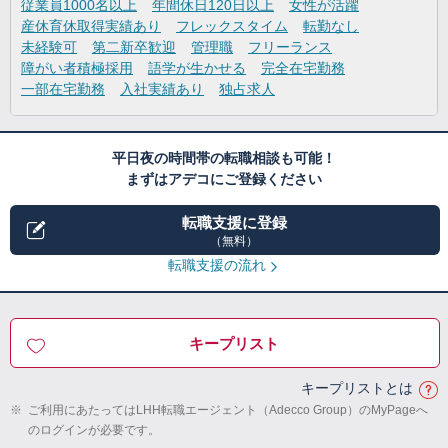
従業員1000名以上
年間休日120日以上
女性が活躍
産休育休取得実績あり
フレックスタイム
転勤なし
未経験可
第二新卒歓迎
管理職
フリーランス
障がい者積極採用
語学が生かせる
完全在宅勤務
一部在宅勤務
入社実績あり
独占求人
平日夜の時間帯の転職相談も可能！
まずはアデコにご登録ください
転職支援に登録
（無料）
転職支援の流れ
キープリスト
キープリストとは
※
ご利用にあたってはLHH転職エージェント（Adecco Group）のMyPageへ
のログインが必要です。