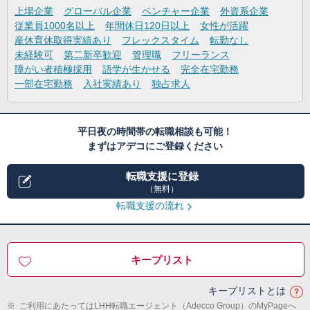
上場企業
グローバル企業
ベンチャー企業
外資系企業
従業員1000名以上
年間休日120日以上
女性が活躍
産休育休取得実績あり
フレックスタイム
転勤なし
未経験可
第二新卒歓迎
管理職
フリーランス
障がい者積極採用
語学が生かせる
完全在宅勤務
一部在宅勤務
入社実績あり
独占求人
平日夜の時間帯の転職相談も可能！
まずはアデコにご登録ください
転職支援に登録
（無料）
転職支援の流れ
キープリスト
キープリストとは
※
ご利用にあたってはLHH転職エージェント（Adecco Group）のMyPageへ