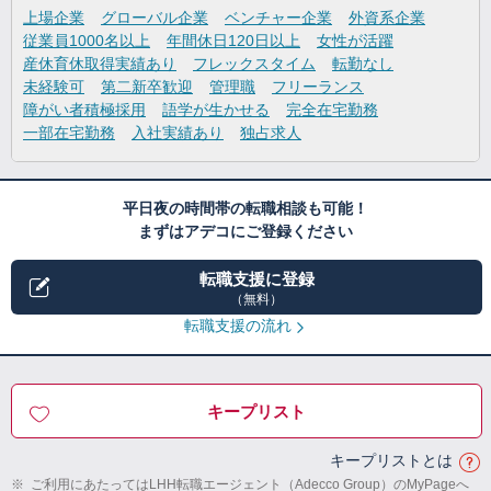
上場企業
グローバル企業
ベンチャー企業
外資系企業
従業員1000名以上
年間休日120日以上
女性が活躍
産休育休取得実績あり
フレックスタイム
転勤なし
未経験可
第二新卒歓迎
管理職
フリーランス
障がい者積極採用
語学が生かせる
完全在宅勤務
一部在宅勤務
入社実績あり
独占求人
平日夜の時間帯の転職相談も可能！
まずはアデコにご登録ください
転職支援に登録
（無料）
転職支援の流れ
キープリスト
キープリストとは
※
ご利用にあたってはLHH転職エージェント（Adecco Group）のMyPageへ