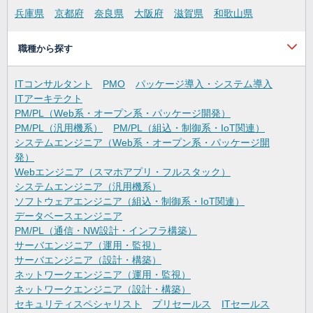
兵庫県
京都府
奈良県
大阪府
滋賀県
和歌山県
職種から探す
ITコンサルタント
PMO
パッケージ導入・システム導入
ITアーキテクト
PM/PL（Web系・オープン系・パッケージ開発）
PM/PL（汎用機系）
PM/PL（組込・制御系・IoT関連）
システムエンジニア（Web系・オープン系・パッケージ開
発）
Webエンジニア（スマホアプリ・フルスタック）
システムエンジニア（汎用機系）
ソフトウェアエンジニア（組込・制御系・IoT関連）
データベースエンジニア
PM/PL（通信・NW設計・インフラ構築）
サーバエンジニア（運用・監視）
サーバエンジニア（設計・構築）
ネットワークエンジニア（運用・監視）
ネットワークエンジニア（設計・構築）
セキュリティスペシャリスト
プリセールス
ITセールス