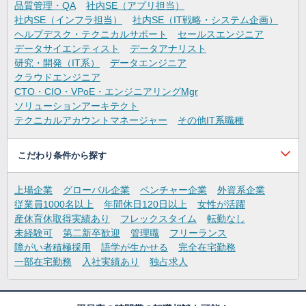
品質管理・QA
社内SE（アプリ担当）
社内SE（インフラ担当）
社内SE（IT戦略・システム企画）
ヘルプデスク・テクニカルサポート
セールスエンジニア
データサイエンティスト
データアナリスト
研究・開発（IT系）
データエンジニア
クラウドエンジニア
CTO・CIO・VPoE・エンジニアリングMgr
ソリューションアーキテクト
テクニカルアカウントマネージャー
その他IT系職種
こだわり条件から探す
上場企業
グローバル企業
ベンチャー企業
外資系企業
従業員1000名以上
年間休日120日以上
女性が活躍
産休育休取得実績あり
フレックスタイム
転勤なし
未経験可
第二新卒歓迎
管理職
フリーランス
障がい者積極採用
語学が生かせる
完全在宅勤務
一部在宅勤務
入社実績あり
独占求人