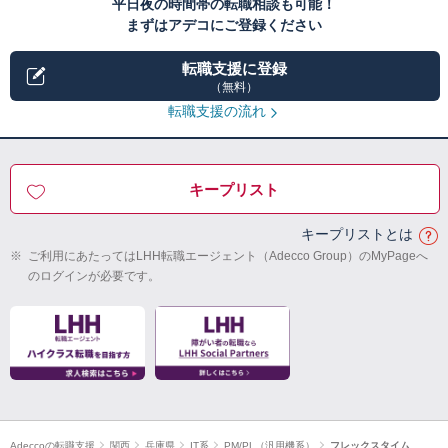
平日夜の時間帯の転職相談も可能！
まずはアデコにご登録ください
転職支援に登録
（無料）
転職支援の流れ
キープリスト
キープリストとは
※
ご利用にあたってはLHH転職エージェント（Adecco Group）のMyPageへ
のログインが必要です。
Adeccoの転職支援
関西
兵庫県
IT系
PM/PL（汎用機系）
フレックスタイム